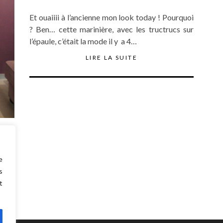
Et ouaiiii à l’ancienne mon look today ! Pourquoi
? Ben… cette marinière, avec les tructrucs sur
l’épaule, c’était la mode il y a 4…
LIRE LA SUITE
al là
ouais
e
s
t