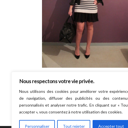
WTF !!!???? Mais c’est quoi ce temps glaci
Nous respectons votre vie privée.
??? Je me suis caillé les miches moi hier !!!! (
le look date d’hier) !…
Nous utilisons des cookies pour améliorer votre expérienc
LIRE LA SUITE
de navigation, diffuser des publicités ou des contenu
personnalisés et analyser notre trafic. En cliquant sur « Tou
accepter », vous consentez à notre utilisation des cookies.
Personnaliser
Tout rejeter
Accepter tout