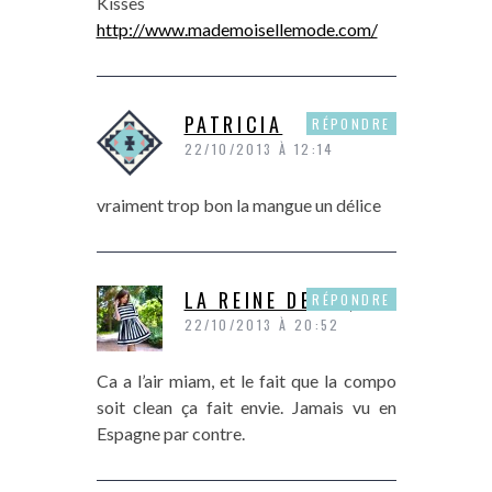
Kisses
http://www.mademoisellemode.com/
PATRICIA
RÉPONDRE
22/10/2013 À 12:14
vraiment trop bon la mangue un délice
LA REINE DE PIQUE
RÉPONDRE
22/10/2013 À 20:52
Ca a l’air miam, et le fait que la compo
soit clean ça fait envie. Jamais vu en
Espagne par contre.