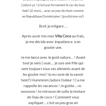
j’adore ça ! (c’est pas forcement le cas de tous
hein! LE must…. avec un peu de rhum comme
en Republique Dominicaine ! (pochtrone va!)
Bref, je m’égare …
Après avoir mis mes
Vita Coco
au frais,
je me décide avec impatience à en
gouter une.
Je me lance avec le goût nature… ! Avant
tout je sens ( ouai…. je suis une fille qui
sent toujours tous ses aliments avant de
les gouter moi ! tu es ravie de la savoir
hein?) Hummmm j’adore l’odeur ! Ca me
rappelle les vacances ! Je goûte… re-
woooow ! Je retrouve de suite la texture
de l’eau de coco ! Comment vous
expliquer… c’est un peu gras en