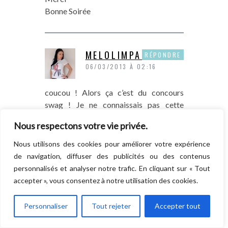
Bonne Soirée
MELOLIMPARFAITE
RÉPONDRE
06/03/2013 À 02:16
coucou ! Alors ça c’est du concours
swag ! Je ne connaissais pas cette
marque mais j’adore le site et les
Nous respectons votre vie privée.
packagings! donc si j’avais la chance de
gagner je souhaiterais tester leur crème
Nous utilisons des cookies pour améliorer votre expérience
de nuit
http://funnybeauty.com/soin-
de navigation, diffuser des publicités ou des contenus
visage/creme-de-nuit-my-beauty-
personnalisés et analyser notre trafic. En cliquant sur « Tout
sleep-50ml.html
accepter », vous consentez à notre utilisation des cookies.
merci de nous organiser ce concours
mon mail est melolimparfaite (at)
Personnaliser
Tout rejeter
Accepter tout
gmail.com
bises !!!