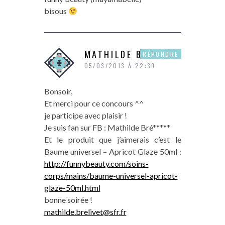
bisous
MATHILDE B
RÉPONDRE
05/03/2013 À 22:39
Bonsoir,
Et merci pour ce concours ^^
je participe avec plaisir !
Je suis fan sur FB : Mathilde Bré*****
Et le produit que j’aimerais c’est le
Baume universel – Apricot Glaze 50ml :
http://funnybeauty.com/soins-
corps/mains/baume-universel-apricot-
glaze-50ml.html
bonne soirée !
mathilde.brelivet@sfr.fr