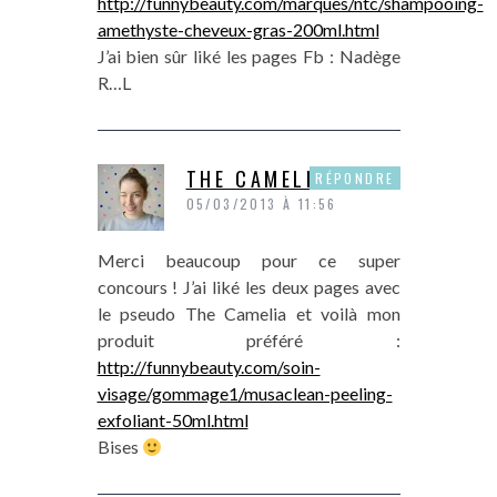
http://funnybeauty.com/marques/ntc/shampooing-
amethyste-cheveux-gras-200ml.html
J’ai bien sûr liké les pages Fb : Nadège
R…L
THE CAMELIA
RÉPONDRE
05/03/2013 À 11:56
Merci beaucoup pour ce super
concours ! J’ai liké les deux pages avec
le pseudo The Camelia et voilà mon
produit préféré :
http://funnybeauty.com/soin-
visage/gommage1/musaclean-peeling-
exfoliant-50ml.html
Bises