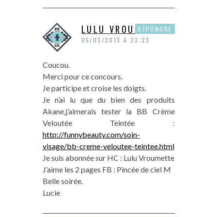
LULU VROUMETTE
RÉPONDRE
05/03/2013 À 23:23
Coucou.
Merci pour ce concours.
Je participe et croise les doigts.
Je n’ai lu que du bien des produits
Akane,j’aimerais tester la BB Crème
Veloutée Teintée :
http://funnybeauty.com/soin-
visage/bb-creme-veloutee-teintee.html
Je suis abonnée sur HC : Lulu Vroumette
J’aime les 2 pages FB : Pincée de ciel M
Belle soirée.
Lucie