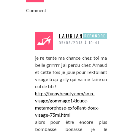
Comment
LAURIANE
RÉPONDRE
05/03/2013 À 10:41
je re tente ma chance chez toi ma
belle grrrrrr j’ai perdu chez Arnaud
et cette fois je joue pour l’exfoliant
visage trop girly qui va me faire un
cul de bb !
http://funnybeauty.com/soin-
visage/gommage1/douce-
metamorphose-exfoliant-doux-
visage-75ml.html
alors pour être encore plus
bombasse bonasse je le