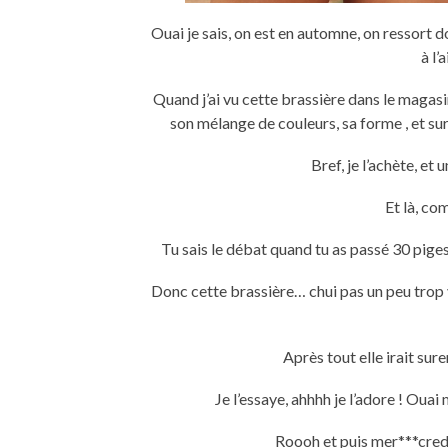
Ouai je sais, on est en automne, on ressort do
à l’
Quand j’ai vu cette brassière dans le magas
son mélange de couleurs, sa forme , et sur
Bref, je l’achète, et 
Et là, co
Tu sais le débat quand tu as passé 30 piges
Donc cette brassière… chui pas un peu trop vi
Après tout elle irait sur
Je l’essaye, ahhhh je l’adore ! Ouai 
Roooh et puis mer***credi 