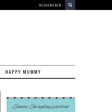
E
HAPPY MUMMY
Suivez Swagday partout