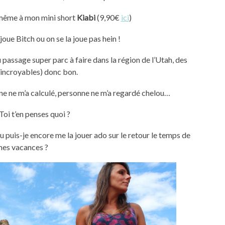
e même à mon mini short
Kiabi
(9,90€
ici
)
 joue Bitch ou on se la joue pas hein !
u passage super parc à faire dans la région de l’Utah, des
incroyables) donc bon.
ne ne m’a calculé, personne ne m’a regardé chelou…
 Toi t’en penses quoi ?
ou puis-je encore me la jouer ado sur le retour le temps de
es vacances ?