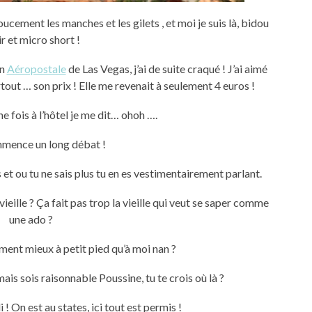
ucement les manches et les gilets , et moi je suis là, bidou
air et micro short !
in
Aéropostale
de Las Vegas, j’ai de suite craqué ! J’ai aimé
tout … son prix ! Elle me revenait à seulement 4 euros !
une fois à l’hôtel je me dit… ohoh ….
mmence un long débat !
 et ou tu ne sais plus tu en es vestimentairement parlant.
eille ? Ça fait pas trop la vieille qui veut se saper comme
une ado ?
ement mieux à petit pied qu’à moi nan ?
mais sois raisonnable Poussine, tu te crois où là ?
! On est au states, ici tout est permis !