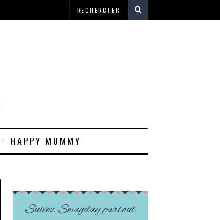
E
HAPPY MUMMY
Suivez Swagday partout