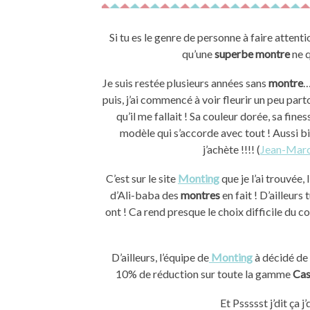
Si tu es le genre de personne à faire attention aux détails, tu as du remarquer depuis quelques temps
qu’une
superbe montre
ne q
Je suis restée plusieurs années sans
montre
…
puis, j’ai commencé à voir fleurir un peu par
qu’il me fallait ! Sa couleur dorée, sa fines
modèle qui s’accorde avec tout ! Aussi b
j’achète !!!! (
Jean-Marc
C’est sur le site
Monting
que je l’ai trouvée, l
d’Ali-baba des
montres
en fait ! D’ailleurs 
ont ! Ca rend presque le choix difficile du co
D’ailleurs, l’équipe de
Monting
à décidé de
10% de réduction sur toute la gamme
Cas
Et Pssssst j’dit ça j