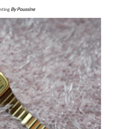
nting
By Poussine