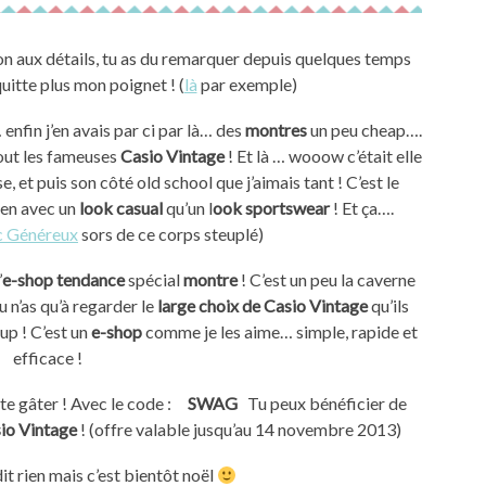
uitte plus mon poignet ! (
là
par exemple)
 enfin j’en avais par ci par là… des
montres
un peu cheap….
tout les fameuses
Casio Vintage
! Et là … wooow c’était elle
se, et puis son côté old school que j’aimais tant ! C’est le
ien avec un
look casual
qu’un l
ook sportswear
! Et ça….
 Généreux
sors de ce corps steuplé)
’
e-shop tendance
spécial
montre
! C’est un peu la caverne
tu n’as qu’à regarder le
large choix de Casio Vintage
qu’ils
up ! C’est un
e-shop
comme je les aime… simple, rapide et
efficace !
 te gâter ! Avec le code :
SWAG
Tu peux bénéficier de
io Vintage
! (offre valable jusqu’au 14 novembre 2013)
’dit rien mais c’est bientôt noël