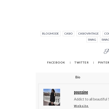
BLOGMODE
CASIO
CASIOVINTAGE
CO
SWAG
SWA
Pa
FACEBOOK
TWITTER
PINTE
Bio
poussine
Addict to all beautiful !
Website