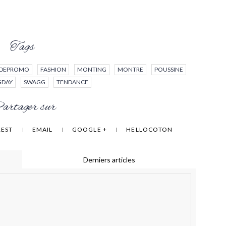
Tags
DEPROMO
FASHION
MONTING
MONTRE
POUSSINE
GDAY
SWAGG
TENDANCE
rtager sur
REST
EMAIL
GOOGLE +
HELLOCOTON
Derniers articles