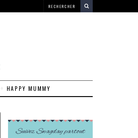
E
HAPPY MUMMY
Suivez Swagday partout