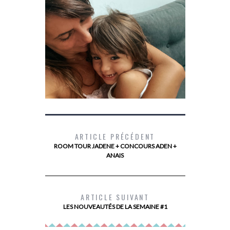
ARTICLE PRÉCÉDENT
ROOM TOUR JADENE + CONCOURS ADEN +
ANAIS
L’ÉNURÉSIE AVEC DRYNITES
LA BANQUE
LE N
ARTICLE SUIVANT
LES NOUVEAUTÉS DE LA SEMAINE #1