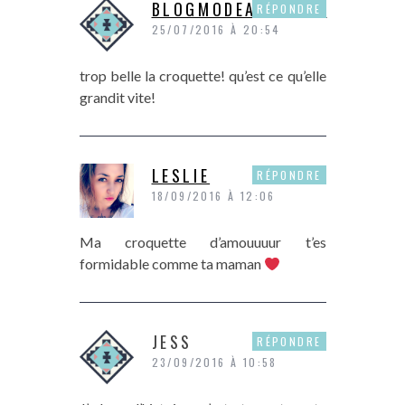
BLOGMODEANDSHOP
RÉPONDRE
25/07/2016 À 20:54
trop belle la croquette! qu’est ce qu’elle
grandit vite!
LESLIE
RÉPONDRE
18/09/2016 À 12:06
Ma croquette d’amouuuur t’es
formidable comme ta maman
JESS
RÉPONDRE
23/09/2016 À 10:58