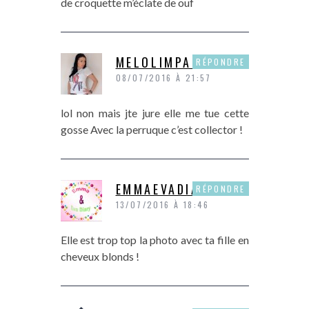
de croquette m’éclate de ouf
MELOLIMPARFAITE
RÉPONDRE
08/07/2016 À 21:57
lol non mais jte jure elle me tue cette
gosse Avec la perruque c’est collector !
EMMAEVADIARY
RÉPONDRE
13/07/2016 À 18:46
Elle est trop top la photo avec ta fille en
cheveux blonds !