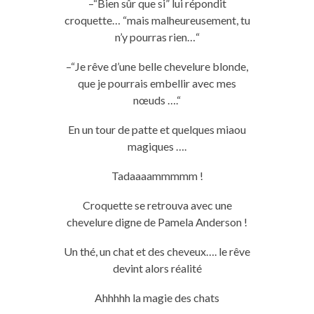
–
“Bien sûr que si” lui répondit
croquette…
“
mais
malheureusement, tu
n’y pourras rien…
“
–
“Je rêve d’une belle chevelure blonde,
que je pourrais embellir avec mes
nœuds
….
“
En un tour de patte et quelques miaou
magiques
….
Tadaaaammmmm
!
Croquette se retrouva avec une
chevelure digne de
Pamela
Anderson !
Un thé, un chat et des cheveux
….
le
rêve
devint alors réalité
Ahhhhh
la magie des chats