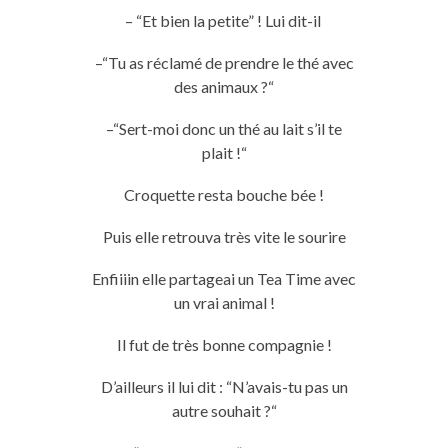
–
“Et bien la petite” !
Lui dit-il
–
“Tu as réclamé de prendre le thé avec
des animaux ?
“
–
“Sert-moi donc un thé au lait
s’il te
plait
!
“
Croquette resta bouche bée !
Puis elle retrouva très vite le sourire
Enfiiiin
elle
partageai un
Tea
Time avec
un vrai animal !
Il fut de très bonne compagnie !
D’ailleurs il lui dit : “N’avais-tu pas un
autre souhait ?
“