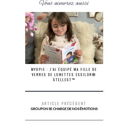
Vous aimerez aussi
MYOPIE : J’AI ÉQUIPÉ MA FILLE DE
VERRES DE LUNETTES ESSILOR®
STELLEST™
ARTICLE PRÉCÉDENT
GROUPON SE CHARGE DE NOS ÉMOTIONS
LE SECRET
LONGTEMPS