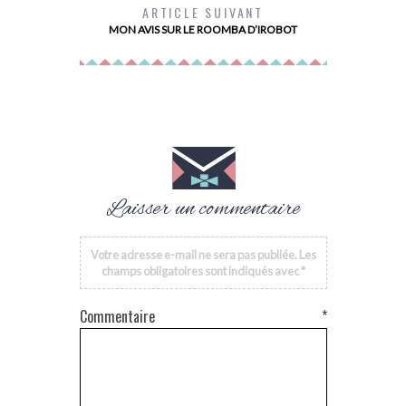
ARTICLE SUIVANT
CORPS 
MON AVIS SUR LE ROOMBA D’IROBOT
Laisser un commentaire
Votre adresse e-mail ne sera pas publiée.
Les
champs obligatoires sont indiqués avec
*
Commentaire
*