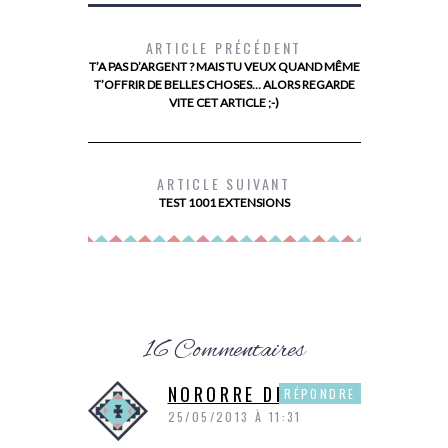
ARTICLE PRÉCÉDENT
T’A PAS D’ARGENT ? MAIS TU VEUX QUAND MÊME
T’OFFRIR DE BELLES CHOSES… ALORS REGARDE
VITE CET ARTICLE ;-)
MES BOTTINES SCHOLL
LES 10 TI
LES 
ARTICLE SUIVANT
TEST 1001 EXTENSIONS
16 Commentaires
NORORRE DE P&P
RÉPONDRE
25/05/2013 À 11:31