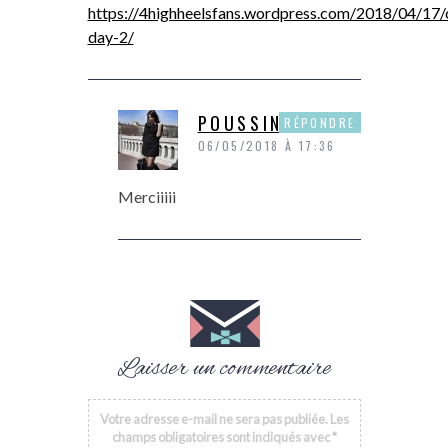
https://4highheelsfans.wordpress.com/2018/04/17/c
day-2/
POUSSINE
RÉPONDRE
06/05/2018 À 17:36
Merciiiii
Laisser un commentaire
Votre adresse e-mail ne sera pas publiée.
Les
champs obligatoires sont indiqués avec
*