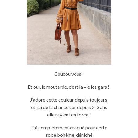
Coucou vous !
Et oui,
le
moutarde, c’est la vie les
gars
!
J
‘adore cette couleur
depuis
toujours,
et
j
‘ai de la
chance car
depuis
2-3 ans
elle revient en force !
J
‘ai complètement craqué pour cette
robe bohème, déniché