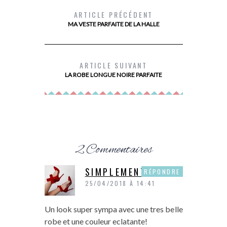
ARTICLE PRÉCÉDENT
MA VESTE PARFAITE DE LA HALLE
MES BOTTINES SCHOLL
LES 10 TI
LES 
ARTICLE SUIVANT
LA ROBE LONGUE NOIRE PARFAITE
2 Commentaires
SIMPLEMENT LUI
RÉPONDRE
25/04/2018 À 14:41
Un look super sympa avec une tres belle
robe et une couleur eclatante!