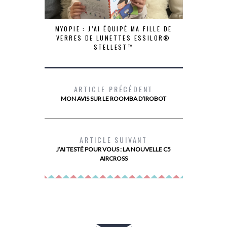
MYOPIE : J’AI ÉQUIPÉ MA FILLE DE
VERRES DE LUNETTES ESSILOR®
STELLEST™
ARTICLE PRÉCÉDENT
MON AVIS SUR LE ROOMBA D’IROBOT
LE SECRET
LONGTEMPS
ARTICLE SUIVANT
CORPS 
J’AI TESTÉ POUR VOUS : LA NOUVELLE C5
AIRCROSS