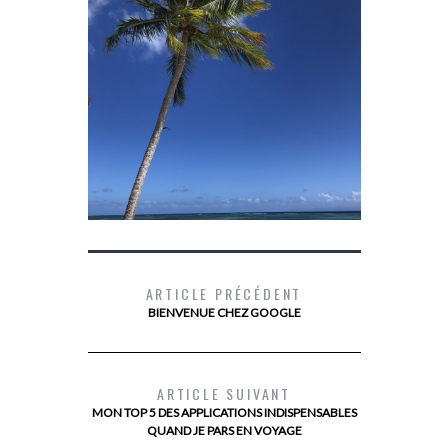
ARTICLE PRÉCÉDENT
BIENVENUE CHEZ GOOGLE
GUADELOUPE, QUE FAIRE EN GRANDE
WEEK END R
TERRE
ARTICLE SUIVANT
MON TOP 5 DES APPLICATIONS INDISPENSABLES
QUAND JE PARS EN VOYAGE