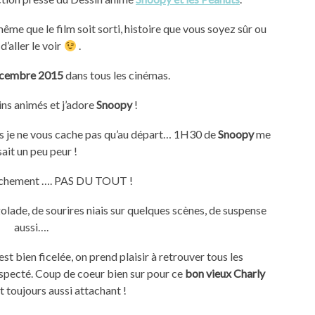
me que le film soit sorti, histoire que vous soyez sûr ou
d’aller le voir
.
écembre 2015
dans tous les cinémas.
ins animés et j’adore
Snoopy
!
ais je ne vous cache pas qu’au départ… 1H30 de
Snoopy
me
sait un peu peur !
anchement …. PAS DU TOUT !
olade, de sourires niais sur quelques scènes, de suspense
aussi….
st bien ficelée, on prend plaisir à retrouver tous les
especté. Coup de coeur bien sur pour ce
bon vieux Charly
t toujours aussi attachant !