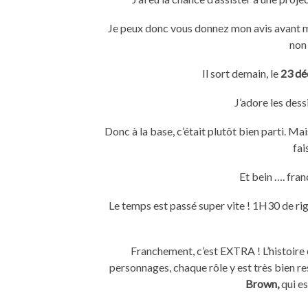
Je peux donc vous donnez mon avis avant mê
non 
Il sort demain, le
23 d
J’adore les dess
Donc à la base, c’était plutôt bien parti. M
fai
Et bein …. fr
Le temps est passé super vite ! 1H30 de rig
Franchement, c’est EXTRA ! L’histoire e
personnages, chaque rôle y est très bien r
Brown,
qui es