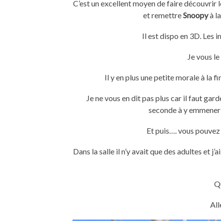
C’est un excellent moyen de faire découvrir 
et remettre
Snoopy
à l
Il est dispo en 3D. Les 
Je vous l
Il y en plus une petite morale à la f
Je ne vous en dit pas plus car il faut ga
seconde à y emmener 
Et puis…. vous pouvez 
Dans la salle il n’y avait que des adultes et j’
Q
All