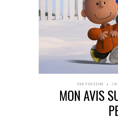
PAR
POUSSINE
J'A
MON AVIS S
P