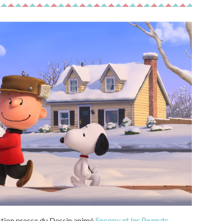
jection presse du Dessin animé
Snoopy et les Peanuts
.