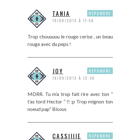
TANIA
RÉPONDRE
19/09/2013 À 11:58
Trop chouuuuu le rouge cerise , un beau
rouge avec du peps !
JOY
RÉPONDRE
19/09/2013 À 12:36
MDRR. Tu m’a trop fait rire avec ton ”
t’as tord Hector ” !! :p Trop mignon ton
noeud pap” Bisous
CASSIIIIE
RÉPONDRE