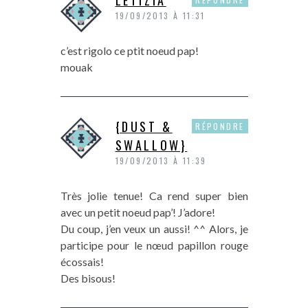
LETIZIA
19/09/2013 À 11:31
c’est rigolo ce ptit noeud pap!
mouak
{DUST &
RÉPONDRE
SWALLOW}
19/09/2013 À 11:39
Très jolie tenue! Ca rend super bien
avec un petit noeud pap’! J’adore!
Du coup, j’en veux un aussi! ^^ Alors, je
participe pour le nœud papillon rouge
écossais!
Des bisous!