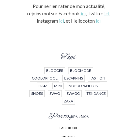
Pour ne rien rater de mon actualité,
rejoins moi sur Facebook
ici
, Twitter
ici
,
Instagram
ici
, et Hellocoton
ici
Tags
BLOGGER
BLOGMODE
COOLORFOOL
ESCARPINS
FASHION
H&M
MIM
NOEUDPAPILLON
SHOES
SWAG
SWAGG
TENDANCE
ZARA
Partager sur
FACEBOOK