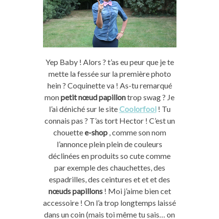
Yep Baby ! Alors ? t’as eu peur que je te
mette la fessée sur la première photo
hein ? Coquinette va ! As-tu remarqué
mon
petit nœud papillon
trop swag ? Je
l’ai déniché sur le site
Coolorfool
! Tu
connais pas ? T’as tort Hector ! C’est un
chouette
e-shop
, comme son nom
l’annonce plein plein de couleurs
déclinées en produits so cute comme
par exemple des chauchettes, des
espadrilles, des ceintures et et et des
nœuds papillons
! Moi j’aime bien cet
accessoire ! On l’a trop longtemps laissé
dans un coin (mais toi même tu sais… on