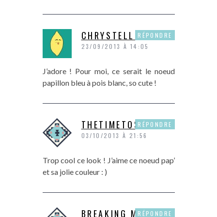
CHRYSTELLE
RÉPONDRE
23/09/2013 À 14:05
J’adore ! Pour moi, ce serait le noeud
papillon bleu à pois blanc, so cute !
THETIMETOSTYLE
RÉPONDRE
03/10/2013 À 21:56
Trop cool ce look ! J’aime ce noeud pap’
et sa jolie couleur : )
BREAKING MODE
RÉPONDRE