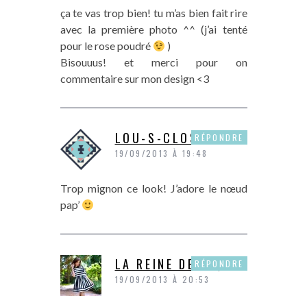
ça te vas trop bien! tu m’as bien fait rire
avec la première photo ^^ (j’ai tenté
pour le rose poudré
)
Bisouuus! et merci pour on
commentaire sur mon design <3
LOU-S-CLOSET
RÉPONDRE
19/09/2013 À 19:48
Trop mignon ce look! J’adore le nœud
pap’
LA REINE DE PIQUE
RÉPONDRE
19/09/2013 À 20:53