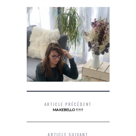
ARTICLE PRÉCÉDENT
MA KEBELLO !!!!!
DEVENIR PROPRIÉTAIRE AVEC PRIMMÉA
MES
ARTICLE SUIVANT