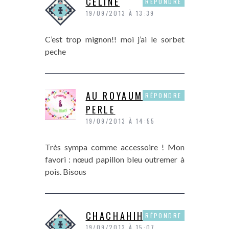
CELINE
RÉPONDRE
19/09/2013 À 13:39
C’est trop mignon!! moi j’ai le sorbet
peche
AU ROYAUME DE LA
RÉPONDRE
PERLE
19/09/2013 À 14:55
Très sympa comme accessoire ! Mon
favori : nœud papillon bleu outremer à
pois. Bisous
CHACHAHIHI
RÉPONDRE
19/09/2013 À 15:07