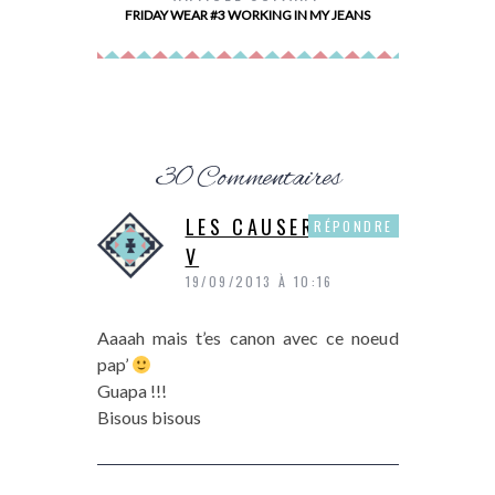
FRIDAY WEAR #3 WORKING IN MY JEANS
30 Commentaires
LES CAUSERIES DE
RÉPONDRE
V
19/09/2013 À 10:16
Aaaah mais t’es canon avec ce noeud
pap’
Guapa !!!
Bisous bisous