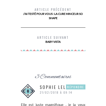
ARTICLE PRÉCÉDENT
J’AI TESTÉ POUR VOUS : LA CURE MINCEUR SO
SHAPE
LE SECRET D’UN BRONZAGE QUI DURE
MON AVIS
LONGTEMPS AVEC LE NOUVEAU BAUME
ALIMENTAIR
CORPS À L’HUILE DE COCO DE
ARTICLE SUIVANT
PALMER’S
BABY VISTA
3 Commentaires
SOPHIE LELARD
RÉPONDRE
21/02/2018 À 09:14
Elle est juste magnifique , je la veux