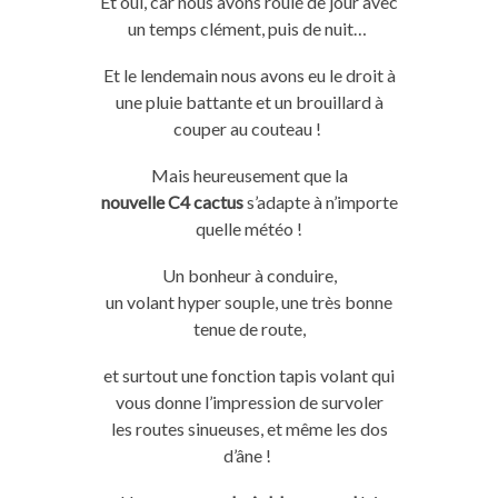
Et oui, car nous avons roulé de jour avec
un temps clément, puis de nuit…
Et le lendemain nous avons eu le droit à
une pluie battante et un brouillard
à
couper au couteau
!
Mais heureusement que la
nouvelle
C4
cactus
s’adapte à n’importe
quelle
météo
!
Un bonheur à conduire,
un
volant
hyper
souple, une très bonne
tenue de
route
,
et surtout une fonction tapis
volant
qui
vous donne l’impression de survoler
les
routes
sinueuses, et même les dos
d’âne !