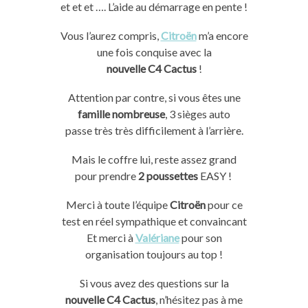
et et et
….
L’aide au démarrage en pente !
Vous l’aurez compris,
Citroën
m’a encore
une fois conquise avec la
nouvelle
C4
Cactus
!
Attention par contre, si vous êtes une
famille nombreuse
, 3 sièges auto
passe
très
très
difficilement à l’arrière.
Mais le coffre lui, reste assez grand
pour prendre
2 poussettes
EASY
!
Merci à toute l’équipe
Citroën
pour ce
test en réel sympathique et convaincant
Et merci à
Valériane
pour son
organisation toujours au
top
!
Si vous avez des questions sur la
nouvelle
C4
Cactus
, n’hésitez pas à me