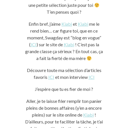
une petite sélection juste pour toi
T’en penses quoi ?
Enfin bref, j’aime
Kiabi
et
Kiabi
me le
rend bien… car figure toi, que en ce
moment, Swagday est “blog en vogue”
(
ICI
) sur le site de
Kiabi
! C’est pas la
grande classe ça sérieux ? En tout cas, ça
a fait la fierté de ma mère
Découvre toute ma sélection d’articles
favoris
ICI
et mon interview
ICI
J’espère que tu es fier de moi ?
Aller, je te laisse filer remplir ton panier
pleins de bonnes affaires (y’en a encore
pleins) sur le site online de
Kiabi
!
D’ailleurs, pour te faciliter la tâche, je t’ai