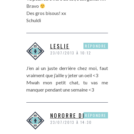
Bravo
Des gros bisous! xx
Schuldi
LESLIE
RÉPONDRE
23/07/2013 À 10:12
J’en ai un juste derrière chez moi, faut
vraiment que j’aille y jeter un oeil <3
Mwah mon petit chat, tu vas me
manquer pendant une semaine <3
NORORRE DE P&P
RÉPONDRE
23/07/2013 À 14:30