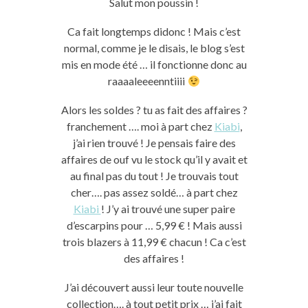
Salut mon poussin !
Ca fait longtemps didonc ! Mais c’est
normal, comme je le disais, le blog s’est
mis en mode été … il fonctionne donc au
raaaaleeeenntiiii
Alors les soldes ? tu as fait des affaires ?
franchement …. moi à part chez
Kiabi
,
j’ai rien trouvé ! Je pensais faire des
affaires de ouf vu le stock qu’il y avait et
au final pas du tout ! Je trouvais tout
cher…. pas assez soldé… à part chez
Kiabi
! J’y ai trouvé une super paire
d’escarpins pour … 5,99 € ! Mais aussi
trois blazers à 11,99 € chacun ! Ca c’est
des affaires !
J’ai découvert aussi leur toute nouvelle
collection…. à tout petit prix … j’ai fait