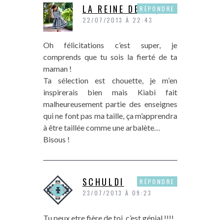
LA REINE DE PIQUE
RÉPONDRE
22/07/2013 À 22:43
Oh félicitations c’est super, je
comprends que tu sois la fierté de ta
maman !
Ta sélection est chouette, je m’en
inspirerais bien mais Kiabi fait
malheureusement partie des enseignes
qui ne font pas ma taille, ça m’apprendra
à être taillée comme une arbalète…
Bisous !
SCHULDI
RÉPONDRE
23/07/2013 À 09:23
Tu peux etre fière de toi, c’est génial !!!!