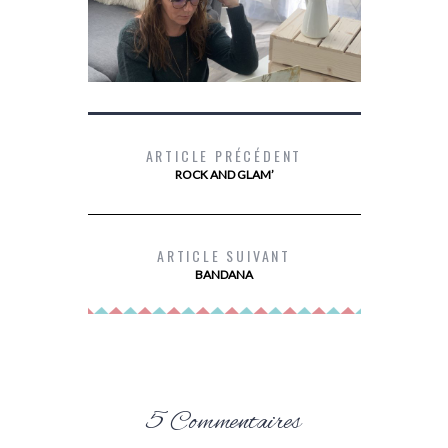
ARTICLE PRÉCÉDENT
ROCK AND GLAM’
DEVENIR PROPRIÉTAIRE AVEC PRIMMÉA
MES
ARTICLE SUIVANT
BANDANA
5 Commentaires