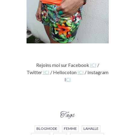
Rejoins moi sur Facebook
ICI
/
Twitter
ICI
/ Hellocoton
ICI
/ Instagram
I
CI
Tags
BLOGMODE
FEMME
LAHALLE