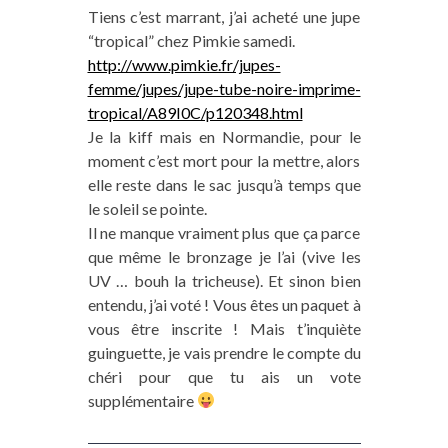
Tiens c’est marrant, j’ai acheté une jupe
“tropical” chez Pimkie samedi.
http://www.pimkie.fr/jupes-
femme/jupes/jupe-tube-noire-imprime-
tropical/A89I0C/p120348.html
Je la kiff mais en Normandie, pour le
moment c’est mort pour la mettre, alors
elle reste dans le sac jusqu’à temps que
le soleil se pointe.
Il ne manque vraiment plus que ça parce
que même le bronzage je l’ai (vive les
UV … bouh la tricheuse). Et sinon bien
entendu, j’ai voté ! Vous êtes un paquet à
vous être inscrite ! Mais t’inquiète
guinguette, je vais prendre le compte du
chéri pour que tu ais un vote
supplémentaire