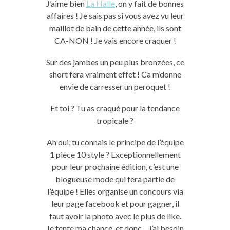
J’aime bien
La Halle
, on y fait de bonnes
affaires ! Je sais pas si vous avez vu leur
maillot de bain de cette année, ils sont
CA-NON ! Je vais encore craquer !
Sur des jambes un peu plus bronzées, ce
short fera vraiment effet ! Ca m’donne
envie de carresser un peroquet !
Et toi ? Tu as craqué pour la tendance
tropicale ?
Ah oui, tu connais le principe de l’équipe
1 pièce 10 style ? Exceptionnellement
pour leur prochaine édition, c’est une
blogueuse mode qui fera partie de
l’équipe ! Elles organise un concours via
leur page facebook et pour gagner, il
faut avoir la photo avec le plus de like.
Je tente ma chance, et donc… j’ai besoin