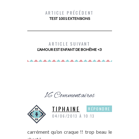
ARTICLE PRÉCÉDENT
TEST 1001 EXTENSIONS
DEVENIR PROPRIÉTAIRE AVEC PRIMMÉA
MES
ARTICLE SUIVANT
L’AMOUR EST ENFANT DE BOHÈME <3
16 Commentaires
TIPHAINE
RÉPONDRE
04/06/2013 À 10:13
carrément qu’on craque !! trop beau le