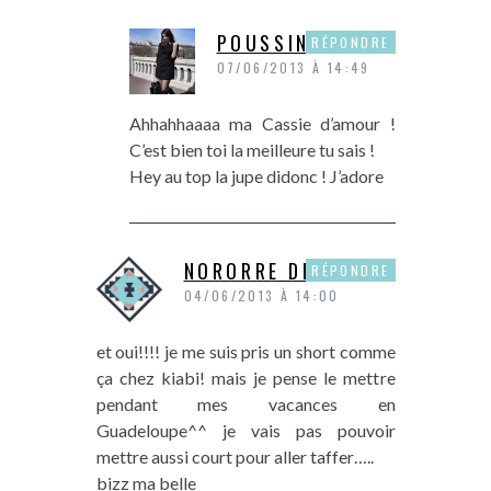
POUSSINE
RÉPONDRE
07/06/2013 À 14:49
Ahhahhaaaa ma Cassie d’amour !
C’est bien toi la meilleure tu sais !
Hey au top la jupe didonc ! J’adore
NORORRE DE P&P
RÉPONDRE
04/06/2013 À 14:00
et oui!!!! je me suis pris un short comme
ça chez kiabi! mais je pense le mettre
pendant mes vacances en
Guadeloupe^^ je vais pas pouvoir
mettre aussi court pour aller taffer…..
bizz ma belle