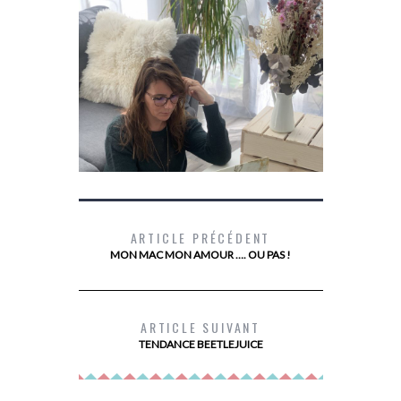
ARTICLE PRÉCÉDENT
MON MAC MON AMOUR …. OU PAS !
DEVENIR PROPRIÉTAIRE AVEC PRIMMÉA
MES
ARTICLE SUIVANT
TENDANCE BEETLEJUICE