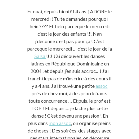
Et ouai, depuis bientôt 4 ans, j’ADORE le
mercredi ! Tu te demandes pourquoi
hein ???? Et bein parceque le mercredi
c’est le jour des enfants !!! Nan
j’déconne c’est pas pour ça ! C’est
parceque le mercredi … c’est le jour de la
Salsa
!!!! J’ai découvert les danses
latines en République Dominicaine en
2004 , et depuis j’en suis accroc…! J’ai
franchi le pas de m’inscrire à des cours il
y a 4 ans. J’ai trouvé une petite
assoc
près de chez moi, à des prix défiants
toute concurrence … Et puis, le prof est
TOP ! Et depuis…. je lâche plus cette
danse ! C’est devenu une passion ! En
plus dans
mon assoc
, on organise pleins
de choses ! Des soirées, des stages avec
des stars internationales, on découvre