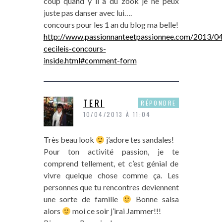
coup quand y il a du zook je ne peux
juste pas danser avec lui….
concours pour les 1 an du blog ma belle!
http://www.passionnanteetpassionnee.com/2013/04
cecileis-concours-
inside.html#comment-form
TERI
RÉPONDRE
10/04/2013 À 11:04
Très beau look
j’adore tes sandales!
Pour ton activité passion, je te
comprend tellement, et c’est génial de
vivre quelque chose comme ça. Les
personnes que tu rencontres deviennent
une sorte de famille
Bonne salsa
alors
moi ce soir j’irai Jammer!!!