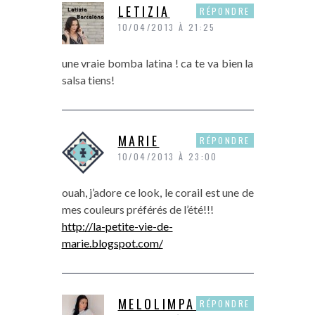
LETIZIA
RÉPONDRE
10/04/2013 À 21:25
une vraie bomba latina ! ca te va bien la
salsa tiens!
MARIE
RÉPONDRE
10/04/2013 À 23:00
ouah, j’adore ce look, le corail est une de
mes couleurs préférés de l’été!!!
http://la-petite-vie-de-
marie.blogspot.com/
MELOLIMPARFAITE
RÉPONDRE