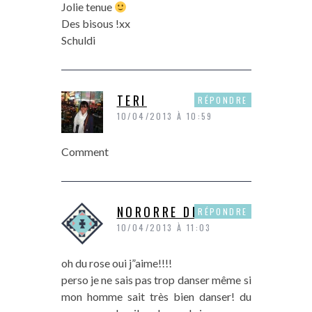
Jolie tenue
Des bisous !xx
Schuldi
TERI
RÉPONDRE
10/04/2013 À 10:59
Comment
NORORRE DE P&P
RÉPONDRE
10/04/2013 À 11:03
oh du rose oui j”aime!!!!
perso je ne sais pas trop danser même si
mon homme sait très bien danser! du