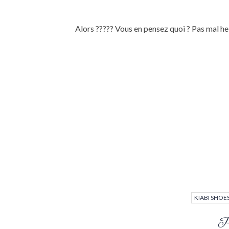
Alors ????? Vous en pensez quoi ? Pas mal he
KIABI SHOE
Pa