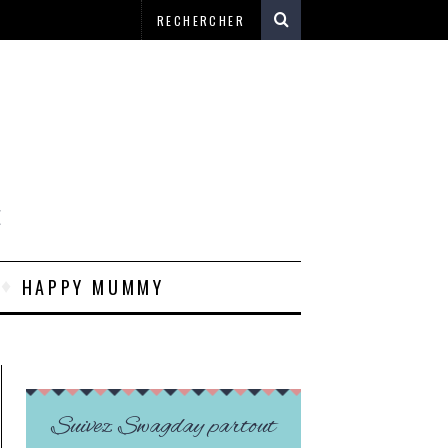
E
HAPPY MUMMY
Suivez Swagday partout