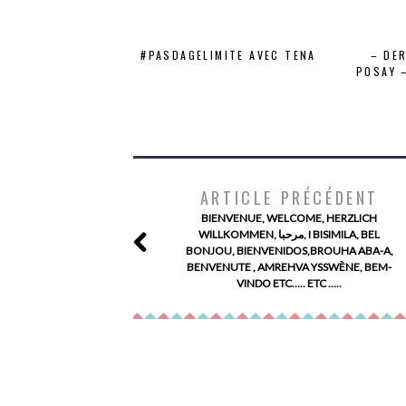
#PASDAGELIMITE AVEC TENA
– DE
POSAY 
ARTICLE PRÉCÉDENT
BIENVENUE, WELCOME, HERZLICH
WILLKOMMEN, مرحبا, I BISIMILA, BEL
BONJOU, BIENVENIDOS,BROUHA ABA-A,
BENVENUTE , AMREHVA YSSWÈNE, BEM-
VINDO ETC….. ETC …..