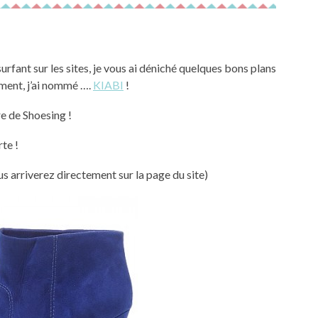
surfant sur les sites, je vous ai déniché quelques bons plans
rement, j’ai nommé ….
KIABI
!
re de Shoesing !
te !
ous arriverez directement sur la page du site)