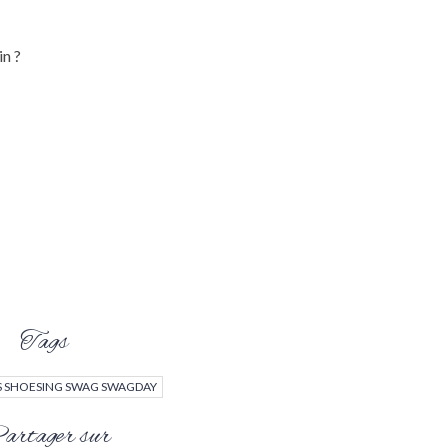
in ?
Tags
S SHOESING SWAG SWAGDAY
rtager sur