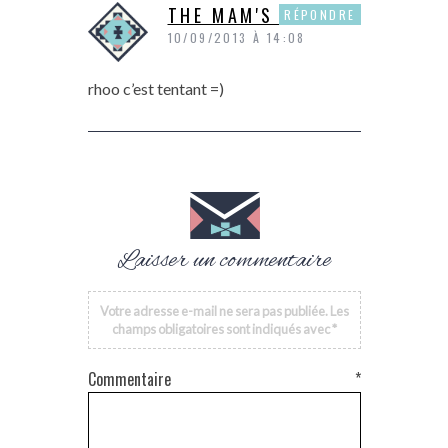
THE MAM'S SHOW
RÉPONDRE
10/09/2013 À 14:08
rhoo c’est tentant =)
Laisser un commentaire
Votre adresse e-mail ne sera pas publiée.
Les
champs obligatoires sont indiqués avec
*
Commentaire
*