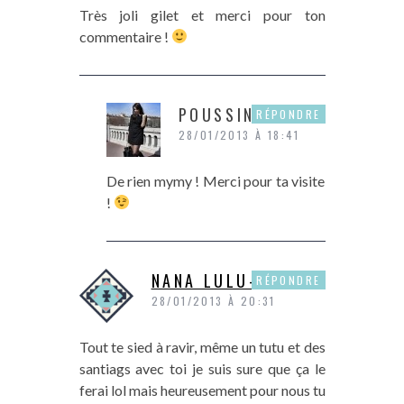
Très joli gilet et merci pour ton
commentaire !
POUSSINE
RÉPONDRE
28/01/2013 À 18:41
De rien mymy ! Merci pour ta visite
!
NANA LULU-MADI
RÉPONDRE
28/01/2013 À 20:31
Tout te sied à ravir, même un tutu et des
santiags avec toi je suis sure que ça le
ferai lol mais heureusement pour nous tu