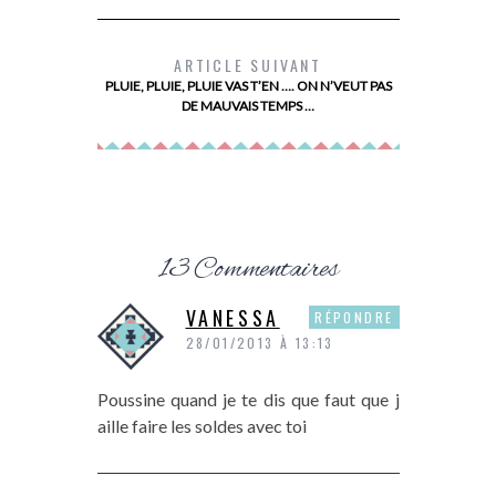
MES BOTTINES SCHOLL
LES 10 TI
LES 
ARTICLE SUIVANT
PLUIE, PLUIE, PLUIE VAS T’EN …. ON N’VEUT PAS
DE MAUVAIS TEMPS …
13 Commentaires
VANESSA
RÉPONDRE
28/01/2013 À 13:13
Poussine quand je te dis que faut que j
aille faire les soldes avec toi