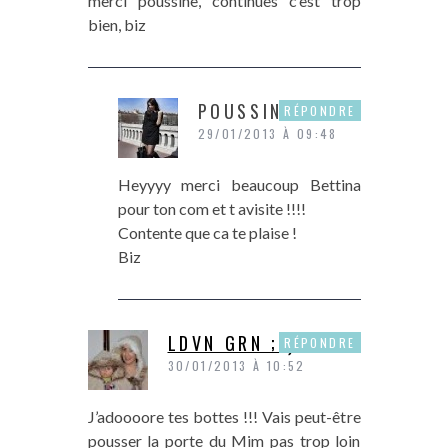
merci poussine, continues c’est trop
bien, biz
POUSSINE
RÉPONDRE
29/01/2013 À 09:48
Heyyyy merci beaucoup Bettina
pour ton com et t avisite !!!!
Contente que ca te plaise !
Biz
LDVN GRN ;-)
RÉPONDRE
30/01/2013 À 10:52
J’adoooore tes bottes !!! Vais peut-être
pousser la porte du Mim pas trop loin