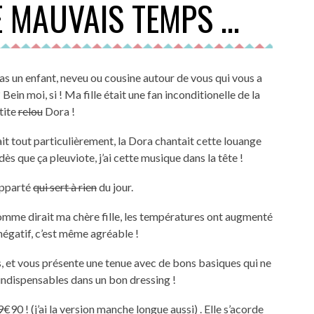
E MAUVAIS TEMPS …
ein moi, si ! Ma fille était une fan inconditionelle de la
tite
relou
Dora !
ait tout particulièrement, la Dora chantait cette louange
dès que ça pleuviote, j’ai cette musique dans la tête !
’apparté
qui sert à rien
du jour.
4 comme dirait ma chère fille, les températures ont augmenté
 négatif, c’est même agréable !
s, et vous présente une tenue avec de bons basiques qui ne
 indispensables dans un bon dressing !
90 ! (j’ai la version manche longue aussi) . Elle s’acorde