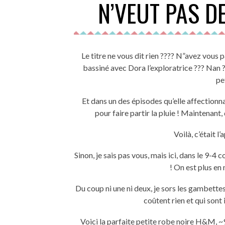
N’VEUT PAS D
Le titre ne vous dit rien ???? N”avez vous pas un enfant, neveu ou cousine autour de vous qui vous a
bassiné avec Dora l’exploratrice ??? Nan ? B
pe
Et dans un des épisodes qu’elle affectionn
pour faire partir la pluie ! Maintenant, 
Voilà, c’était l
Sinon, je sais pas vous, mais ici, dans le 9-
! On est plus en
Du coup ni une ni deux, je sors les gambette
coûtent rien et qui sont
Voici la parfaite petite robe noire H&M, ~9€