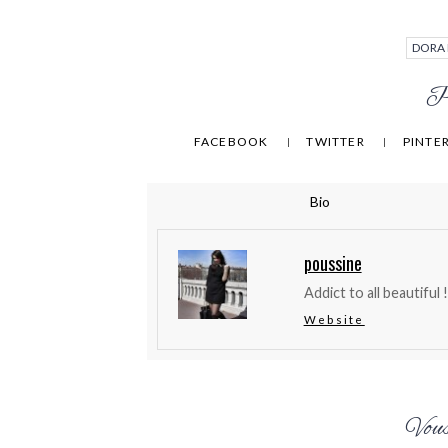
DORA 
Pa
FACEBOOK
TWITTER
PINTE
Bio
poussine
Addict to all beautiful !
Website
Vous