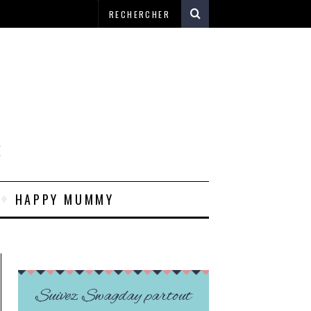
E
HAPPY MUMMY
Suivez Swagday partout