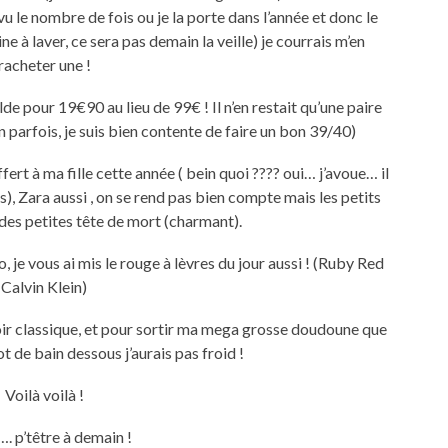
vu le nombre de fois ou je la porte dans l’année et donc le
ne à laver, ce sera pas demain la veille) je courrais m’en
racheter une !
e pour 19€90 au lieu de 99€ ! Il n’en restait qu’une paire
ien parfois, je suis bien contente de faire un bon 39/40)
ffert à ma fille cette année ( bein quoi ???? oui… j’avoue… il
s), Zara aussi , on se rend pas bien compte mais les petits
 des petites tête de mort (charmant).
, je vous ai mis le rouge à lèvres du jour aussi ! (Ruby Red
Calvin Klein)
oir classique, et pour sortir ma mega grosse doudoune que
ot de bain dessous j’aurais pas froid !
Voilà voilà !
…. p’têtre à demain !