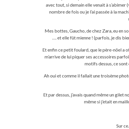
avec tout, si demain elle venait à s’abimer (
nombre de fois ou je l’ai passée à la machi
Mes bottes, Gaucho, de chez Zara, eu en sold
…. et elle fût mienne ! (parfois, je dis b
Et enfin ce petit foulard, que le père-nöel a o
m’arrive de lui piquer ses accessoires parfoi
motifs dessus, ce sont
Ah oui et comme il fallait une troisème photo
Et par dessus, j’avais quand même un gilet n
même si j’etait en maill
Sur ce