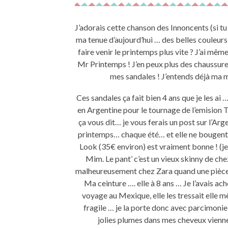
J’adorais cette chanson des Innoncents (si tu 
ma tenue d’aujourd’hui … des belles couleurs
faire venir le printemps plus vite ? J’ai même 
Mr Printemps ! J’en peux plus des chaussure
mes sandales ! J’entends déjà ma 
Ces sandales ça fait bien 4 ans que je les ai
en Argentine pour le tournage de l’emision 
ça vous dit… je vous ferais un post sur l’Arg
printemps… chaque été… et elle ne bougent 
Look (35€ environ) est vraiment bonne ! (j
Mim. Le pant’ c’est un vieux skinny de che
malheureusement chez Zara quand une pièce n
Ma ceinture …. elle à 8 ans … Je l’avais a
voyage au Mexique, elle les tressait elle m
fragile … je la porte donc avec parcimonie
jolies plumes dans mes cheveux vienne