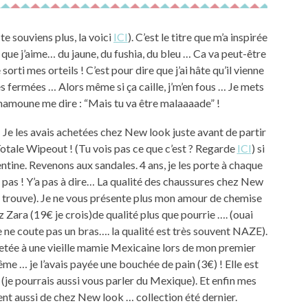
te souviens plus, la voici
ICI
). C’est le titre que m’a inspirée
 que j’aime… du jaune, du fushia, du bleu … Ca va peut-être
sorti mes orteils ! C’est pour dire que j’ai hâte qu’il vienne
s fermées … Alors même si ça caille, j’m’en fous … Je mets
mamoune me dire : “Mais tu va être malaaaade” !
 … Je les avais achetées chez New look juste avant de partir
Totale Wipeout ! (Tu vois pas ce que c’est ? Regarde
ICI
) si
entine. Revenons aux sandales. 4 ans, je les porte à chaque
pas ! Y’a pas à dire… La qualité des chaussures chez New
e trouve). Je ne vous présente plus mon amour de chemise
z Zara (19€ je crois)de qualité plus que pourrie …. (ouai
e coute pas un bras…. la qualité est très souvent NAZE).
chetée à une vieille mamie Mexicaine lors de mon premier
ême … je l’avais payée une bouchée de pain (3€) ! Elle est
 (je pourrais aussi vous parler du Mexique). Et enfin mes
nt aussi de chez New look … collection été dernier.