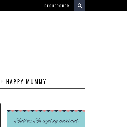
E
HAPPY MUMMY
Suivez Swagday partout