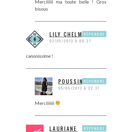
Merciiiiii ma toute belle ! Gros
bisous
LILY CHELMEY
RÉPONDRE
03/05/2013 À 00:27
canonissime !
POUSSINE
RÉPONDRE
05/05/2013 À 22:31
Merciiiiiii
LAURIANE
RÉPONDRE