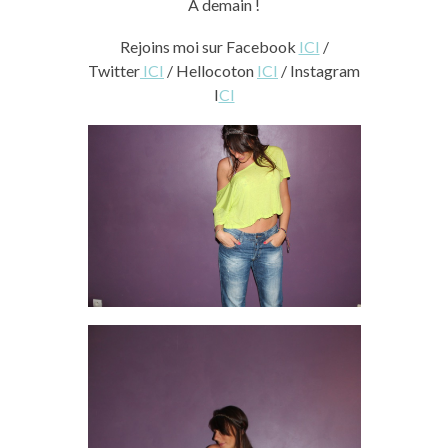
A demain !
Rejoins moi sur Facebook
ICI
/
Twitter
ICI
/ Hellocoton
ICI
/ Instagram
I
CI