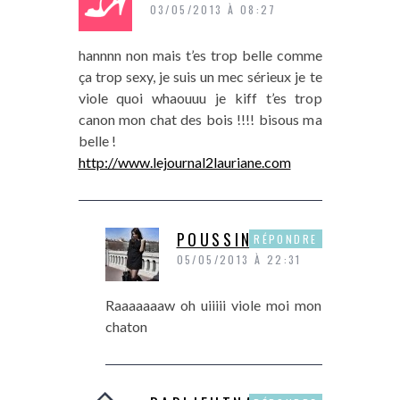
03/05/2013 À 08:27
hannnn non mais t’es trop belle comme
ça trop sexy, je suis un mec sérieux je te
viole quoi whaouuu je kiff t’es trop
canon mon chat des bois !!!! bisous ma
belle !
http://www.lejournal2lauriane.com
POUSSINE
RÉPONDRE
05/05/2013 À 22:31
Raaaaaaaw oh uiiiii viole moi mon
chaton