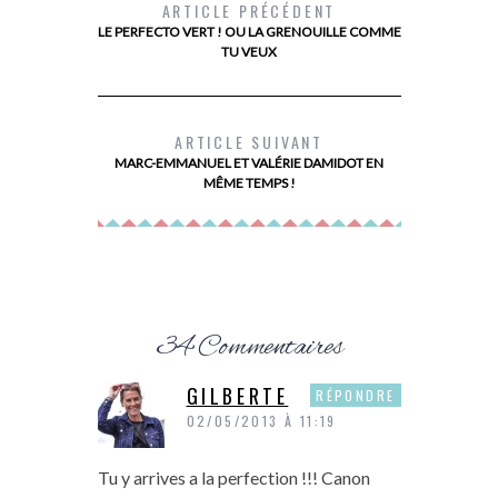
ARTICLE PRÉCÉDENT
LE PERFECTO VERT ! OU LA GRENOUILLE COMME
TU VEUX
MES BOTTINES SCHOLL
LES 10 TI
LES 
ARTICLE SUIVANT
MARC-EMMANUEL ET VALÉRIE DAMIDOT EN
MÊME TEMPS !
34 Commentaires
GILBERTE
RÉPONDRE
02/05/2013 À 11:19
Tu y arrives a la perfection !!! Canon