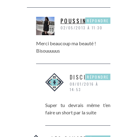
POUSSINE
RÉPONDRE
02/05/2013 À 11:30
Merci beaucoup ma beauté !
Bisouuuuus
DISCIPLINE
RÉPONDRE
08/01/2016 À
14:53
Super tu devrais même t’en
faire un short par la suite