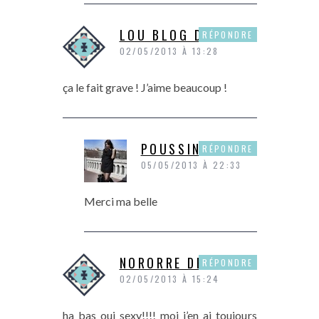
LOU BLOG DE MODE
RÉPONDRE
02/05/2013 À 13:28
ça le fait grave ! J’aime beaucoup !
POUSSINE
RÉPONDRE
05/05/2013 À 22:33
Merci ma belle
NORORRE DE P&P
RÉPONDRE
02/05/2013 À 15:24
ha bas oui sexy!!!! moi j’en ai toujours