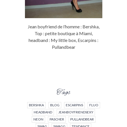
Jean boyfriend de l’homme : Bershka,
Top : petite boutique à Miami,
headband : My little box, Escarpins :
Pullandbear
Tags
BERSHKA
BLOG
ESCARPINS
FLUO
HEADBAND
JEANBOYFRIENDSEXY
NEON
PASCHER
PULLANDBEAR
SWAG
SWAGG
TENDANCE