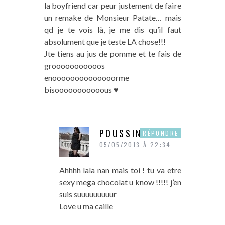
la boyfriend car peur justement de faire
un remake de Monsieur Patate… mais
qd je te vois là, je me dis qu’il faut
absolument que je teste LA chose!!!
Jte tiens au jus de pomme et te fais de
grooooooooooos
enoooooooooooooorme
bisooooooooooous ♥
POUSSINE
RÉPONDRE
05/05/2013 À 22:34
Ahhhh lala nan mais toi ! tu va etre
sexy mega chocolat u know !!!!! j’en
suis suuuuuuuuur
Love u ma caille