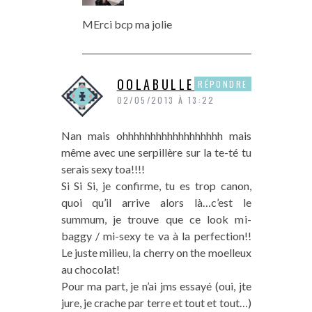
MErci bcp ma jolie
OOLABULLEOO
RÉPONDRE
02/05/2013 À 13:22
Nan mais ohhhhhhhhhhhhhhhhhh mais
même avec une serpillère sur la te-té tu
serais sexy toa!!!!
Si Si Si, je confirme, tu es trop canon,
quoi qu’il arrive alors là…c’est le
summum, je trouve que ce look mi-
baggy / mi-sexy te va à la perfection!!
Le juste milieu, la cherry on the moelleux
au chocolat!
Pour ma part, je n’ai jms essayé (oui, jte
jure, je crache par terre et tout et tout…)