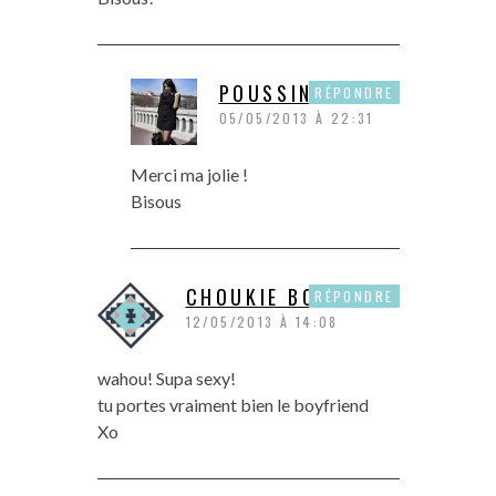
POUSSINE
RÉPONDRE
05/05/2013 À 22:31
Merci ma jolie !
Bisous
CHOUKIE BONBON
RÉPONDRE
12/05/2013 À 14:08
wahou! Supa sexy!
tu portes vraiment bien le boyfriend
Xo