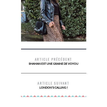
ARTICLE PRÉCÉDENT
SHAMAN EST UNE GRAINE DE VOYOU
MES BOTTINES SCHOLL
LES 10 TI
LES 
ARTICLE SUIVANT
LONDON’S CALLING !