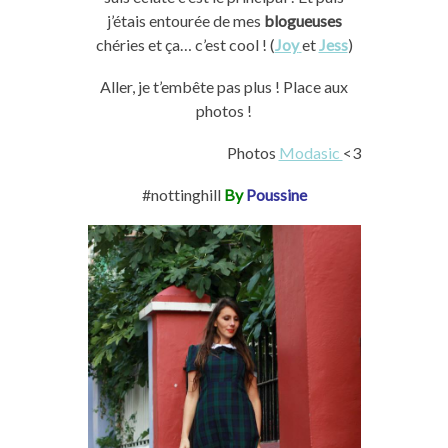
j’étais entourée de mes
blogueuses
chéries et ça… c’est cool ! (
Joy
et
Jess
)
Aller, je t’embête pas plus ! Place aux
photos !
Photos
Modasic
<3
#nottinghill
By
Poussine