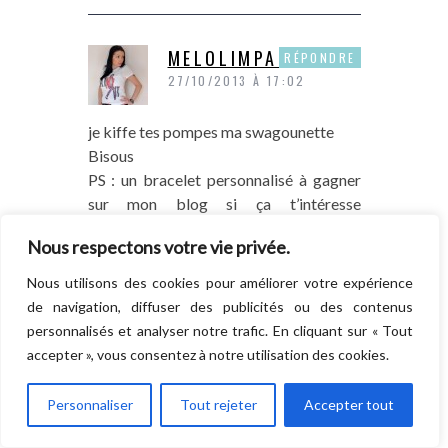
MELOLIMPARFAITE
RÉPONDRE
27/10/2013 À 17:02
je kiffe tes pompes ma swagounette
Bisous
PS : un bracelet personnalisé à gagner
sur mon blog si ça t’intéresse
http://www.melolimparfaite.com/2013/10/potato-
Nous respectons votre vie privée.
bag-style-concours-inside.html
Nous utilisons des cookies pour améliorer votre expérience
de navigation, diffuser des publicités ou des contenus
personnalisés et analyser notre trafic. En cliquant sur « Tout
NICOLE DANIELLE
RÉPONDRE
accepter », vous consentez à notre utilisation des cookies.
28/10/2013 À 08:04
Personnaliser
Tout rejeter
Accepter tout
Beautiful!!!