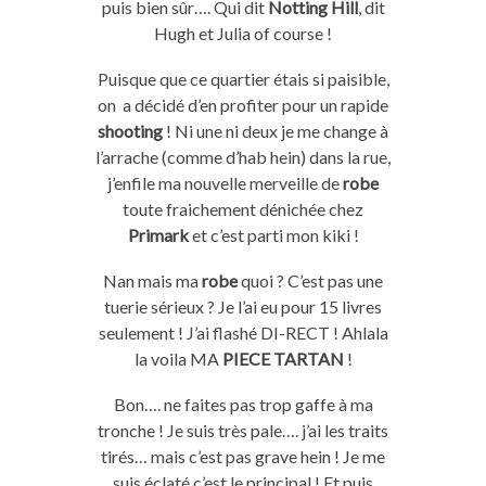
puis bien sûr…. Qui dit
Notting Hill
, dit
Hugh et Julia of course !
Puisque que ce quartier étais si paisible,
on a décidé d’en profiter pour un rapide
shooting
! Ni une ni deux je me change à
l’arrache (comme d’hab hein) dans la rue,
j’enfile ma nouvelle merveille de
robe
toute fraichement dénichée chez
Primark
et c’est parti mon kiki !
Nan mais ma
robe
quoi ? C’est pas une
tuerie sérieux ? Je l’ai eu pour 15 livres
seulement ! J’ai flashé DI-RECT ! Ahlala
la voila MA
PIECE TARTAN
!
Bon…. ne faites pas trop gaffe à ma
tronche ! Je suis très pale…. j’ai les traits
tirés… mais c’est pas grave hein ! Je me
suis éclaté c’est le principal ! Et puis