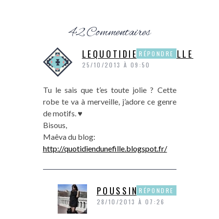
42 Commentaires
LEQUOTIDIENDUNEFILLE
RÉPONDRE
25/10/2013 À 09:50
Tu le sais que t’es toute jolie ? Cette
robe te va à merveille, j’adore ce genre
de motifs. ♥
Bisous,
Maêva du blog:
http://quotidiendunefille.blogspot.fr/
POUSSINE
RÉPONDRE
28/10/2013 À 07:26