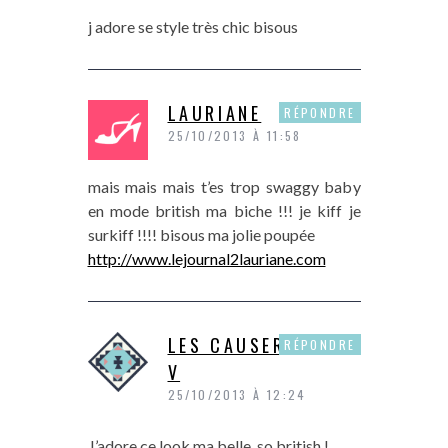
j adore se style très chic bisous
LAURIANE
RÉPONDRE
25/10/2013 À 11:58
mais mais mais t’es trop swaggy baby
en mode british ma biche !!! je kiff je
surkiff !!!! bisous ma jolie poupée
http://www.lejournal2lauriane.com
LES CAUSERIES DE
RÉPONDRE
V
25/10/2013 À 12:24
J’adore ce look ma belle, so british !