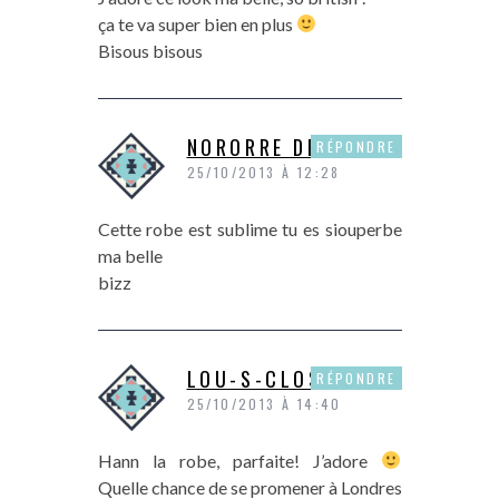
ça te va super bien en plus
Bisous bisous
NORORRE DE P&P
RÉPONDRE
25/10/2013 À 12:28
Cette robe est sublime tu es siouperbe
ma belle
bizz
LOU-S-CLOSET
RÉPONDRE
25/10/2013 À 14:40
Hann la robe, parfaite! J’adore
Quelle chance de se promener à Londres