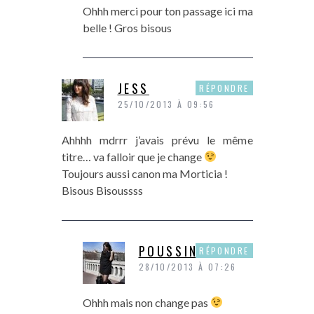
Ohhh merci pour ton passage ici ma
belle ! Gros bisous
JESS
RÉPONDRE
25/10/2013 À 09:56
Ahhhh mdrrr j’avais prévu le même
titre… va falloir que je change
Toujours aussi canon ma Morticia !
Bisous Bisoussss
POUSSINE
RÉPONDRE
28/10/2013 À 07:26
Ohhh mais non change pas