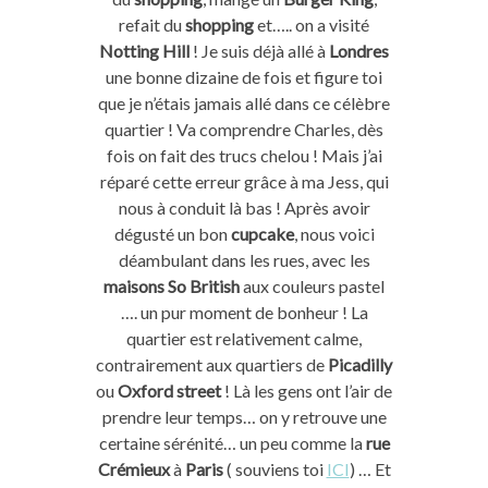
refait du
shopping
et….. on a visité
Notting Hill
! Je suis déjà allé à
Londres
une bonne dizaine de fois et figure toi
que je n’étais jamais allé dans ce célèbre
quartier ! Va comprendre Charles, dès
fois on fait des trucs chelou ! Mais j’ai
réparé cette erreur grâce à ma Jess, qui
nous à conduit là bas ! Après avoir
dégusté un bon
cupcake
, nous voici
déambulant dans les rues, avec les
maisons So British
aux couleurs pastel
…. un pur moment de bonheur ! La
quartier est relativement calme,
contrairement aux quartiers de
Picadilly
ou
Oxford street
! Là les gens ont l’air de
prendre leur temps… on y retrouve une
certaine sérénité… un peu comme la
rue
Crémieux
à
Paris
( souviens toi
ICI
) … Et