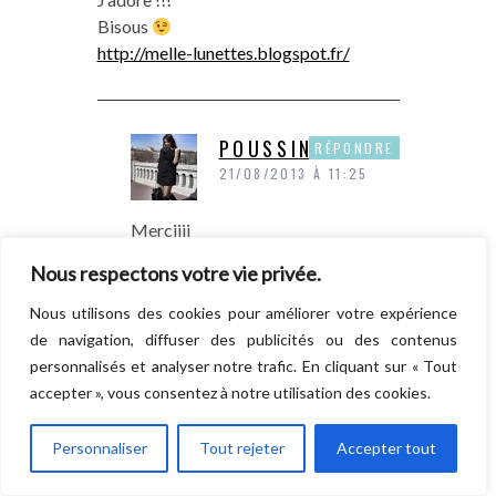
Bisous
http://melle-lunettes.blogspot.fr/
POUSSINE
RÉPONDRE
21/08/2013 À 11:25
Merciiii
Bisous
Nous respectons votre vie privée.
Nous utilisons des cookies pour améliorer votre expérience
de navigation, diffuser des publicités ou des contenus
AGNES
RÉPONDRE
personnalisés et analyser notre trafic. En cliquant sur « Tout
19/08/2013 À 22:11
accepter », vous consentez à notre utilisation des cookies.
j’adore, j’adore, j’ai acheté le mien aussi
Personnaliser
Tout rejeter
Accepter tout
ce type de tenue, me convient tout à fait