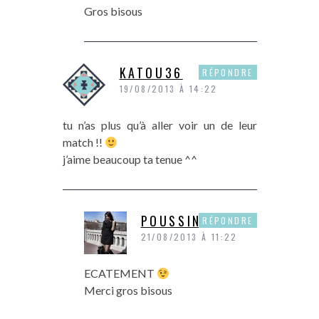
Gros bisous
KATOU36
RÉPONDRE
19/08/2013 À 14:22
tu n’as plus qu’à aller voir un de leur
match !!
j’aime beaucoup ta tenue ^^
POUSSINE
RÉPONDRE
21/08/2013 À 11:22
ECATEMENT
Merci gros bisous