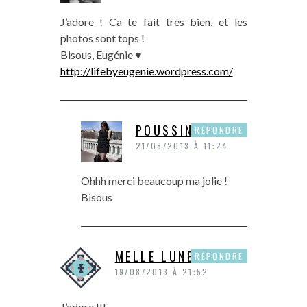
J’adore ! Ca te fait très bien, et les
photos sont tops !
Bisous, Eugénie ♥
http://lifebyeugenie.wordpress.com/
POUSSINE
RÉPONDRE
21/08/2013 À 11:24
Ohhh merci beaucoup ma jolie !
Bisous
MELLE LUNETTES
RÉPONDRE
19/08/2013 À 21:52
J’adore !!!