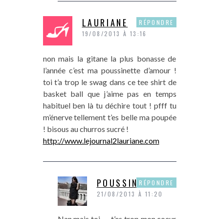
LAURIANE
RÉPONDRE
19/08/2013 À 13:16
non mais la gitane la plus bonasse de
l’année c’est ma poussinette d’amour !
toi t’a trop le swag dans ce tee shirt de
basket ball que j’aime pas en temps
habituel ben là tu déchire tout ! pfff tu
m’énerve tellement t’es belle ma poupée
! bisous au churros sucré !
http://www.lejournal2lauriane.com
POUSSINE
RÉPONDRE
21/08/2013 À 11:20
Nan mais toi….. t’es trop mon coeur