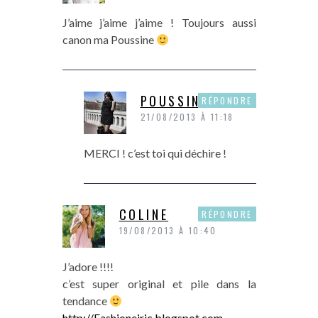
J’aime j’aime j’aime ! Toujours aussi
canon ma Poussine
POUSSINE
RÉPONDRE
21/08/2013 À 11:18
MERCI ! c’est toi qui déchire !
COLINE
RÉPONDRE
19/08/2013 À 10:40
J’adore !!!!
c’est super original et pile dans la
tendance
http://Fashioneiric.blogspot.com