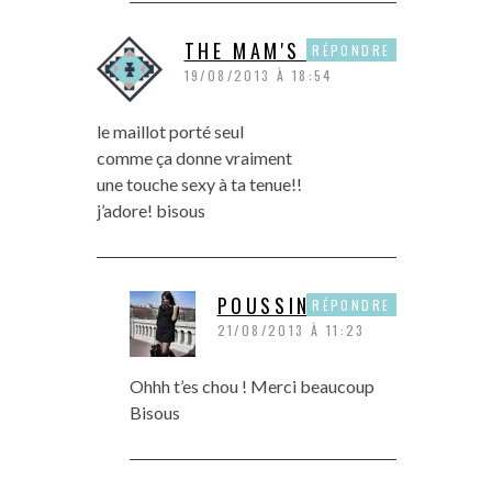
THE MAM'S SHOW
RÉPONDRE
19/08/2013 À 18:54
le maillot porté seul
comme ça donne vraiment
une touche sexy à ta tenue!!
j’adore! bisous
POUSSINE
RÉPONDRE
21/08/2013 À 11:23
Ohhh t’es chou ! Merci beaucoup
Bisous