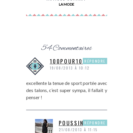
LA MODE
54 Commentaires
100POUR100SOIE
RÉPONDRE
19/08/2013 À 10:12
excellente la tenue de sport portée avec
des talons, c’est super sympa, il fallait y
penser !
POUSSINE
RÉPONDRE
21/08/2013 À 11:15