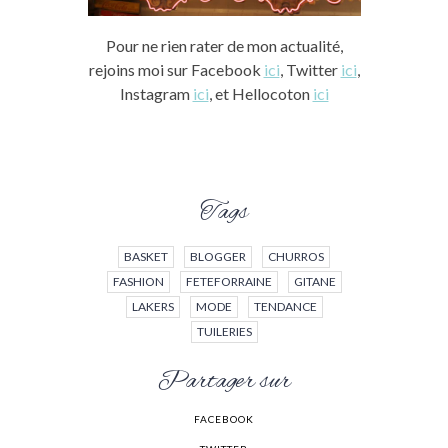
Pour ne rien rater de mon actualité,
rejoins moi sur Facebook
ici
, Twitter
ici
,
Instagram
ici
, et Hellocoton
ici
Tags
BASKET
BLOGGER
CHURROS
FASHION
FETEFORRAINE
GITANE
LAKERS
MODE
TENDANCE
TUILERIES
Partager sur
FACEBOOK