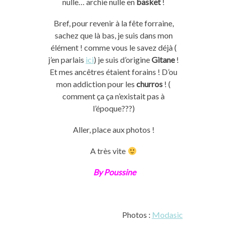
nulle… archie nulle en
basket
!
Bref, pour revenir à la fête forraine,
sachez que là bas, je suis dans mon
élément ! comme vous le savez déjà (
j’en parlais
ici
) je suis d’origine
Gitane
!
Et mes ancêtres étaient forains ! D’ou
mon addiction pour les
churros
! (
comment ça ça n’existait pas à
l’époque???)
Aller, place aux photos !
A très vite
By Poussine
Photos :
Modasic