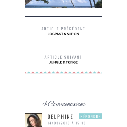
ARTICLE PRÉCÉDENT
JOGPANT & SLIP ON
LES 10 TIPS POUR UN VOYAGE DANS
DEVENIR PR
LES ÎLES DE GUADELOUPE
ARTICLE SUIVANT
JUNGLE & FRINGE
4 Commentaires
DELPHINE
RÉPONDRE
14/03/2016 À 15:39