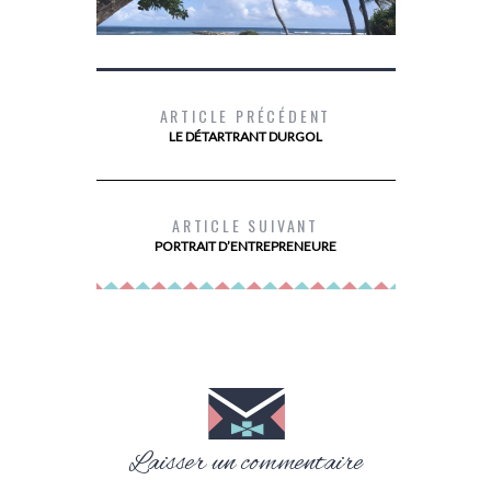
ARTICLE PRÉCÉDENT
LE DÉTARTRANT DURGOL
LES 10 TIPS POUR UN VOYAGE DANS
DEVENIR PR
LES ÎLES DE GUADELOUPE
ARTICLE SUIVANT
PORTRAIT D’ENTREPRENEURE
Laisser un commentaire