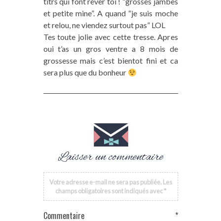
titrs qui font rever toi ! “grosses jambes
et petite mine”. A quand “je suis moche
et relou, ne viendez surtout pas” LOL
Tes toute jolie avec cette tresse. Apres
oui t’as un gros ventre a 8 mois de
grossesse mais c’est bientot fini et ca
sera plus que du bonheur
Laisser un commentaire
Votre adresse e-mail ne sera pas publiée.
Les
champs obligatoires sont indiqués avec
*
Commentaire
*