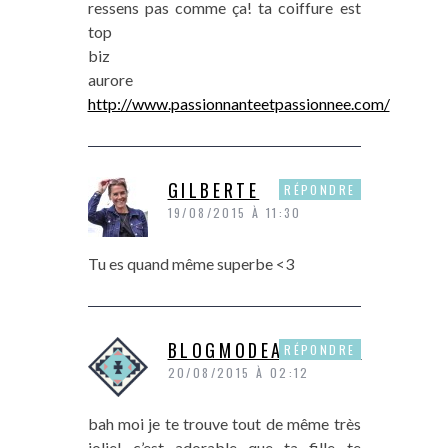
ressens pas comme ça! ta coiffure est
top
biz
aurore
http://www.passionnanteetpassionnee.com/
GILBERTE
RÉPONDRE
19/08/2015 À 11:30
Tu es quand même superbe <3
BLOGMODEANDSHOP
RÉPONDRE
20/08/2015 À 02:12
bah moi je te trouve tout de même très
jolie! c’est adorable que ta fille te