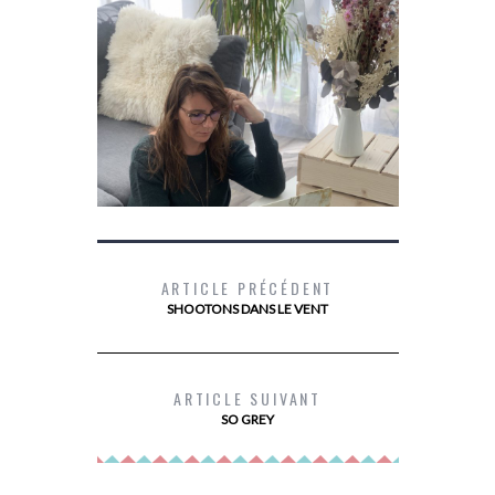
ARTICLE PRÉCÉDENT
SHOOTONS DANS LE VENT
DEVENIR PROPRIÉTAIRE AVEC PRIMMÉA
MES
ARTICLE SUIVANT
SO GREY