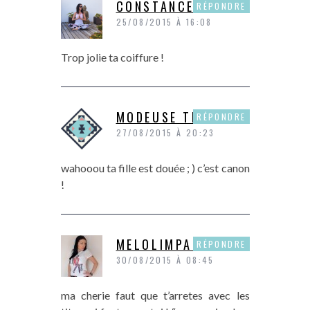
CONSTANCE
RÉPONDRE
25/08/2015 À 16:08
Trop jolie ta coiffure !
MODEUSE TIMBREE
RÉPONDRE
27/08/2015 À 20:23
wahooou ta fille est douée ; ) c’est canon
!
MELOLIMPARFAITE
RÉPONDRE
30/08/2015 À 08:45
ma cherie faut que t’arretes avec les