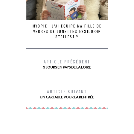
MYOPIE : J’AI ÉQUIPÉ MA FILLE DE
VERRES DE LUNETTES ESSILOR®
STELLEST™
ARTICLE PRÉCÉDENT
3 JOURS EN PAYS DE LA LOIRE
WEEK END R
ARTICLE SUIVANT
UN CARTABLE POUR LA RENTRÉE