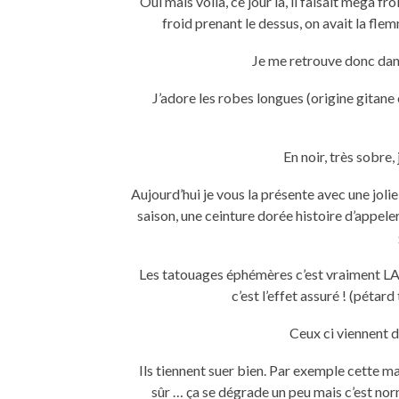
Oui mais voilà, ce jour là, il faisait mega fr
froid prenant le dessus, on avait la fle
Je me retrouve donc dan
J’adore les robes longues (origine gitane 
En noir, très sobre,
Aujourd’hui je vous la présente avec une jolie 
saison, une ceinture dorée histoire d’appele
Les tatouages éphémères c’est vraiment LA 
c’est l’effet assuré ! (pétar
Ceux ci viennent 
Ils tiennent suer bien. Par exemple cette ma
sûr … ça se dégrade un peu mais c’est nor