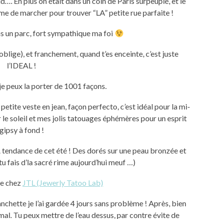
oid…. En plus on était dans un coin de Paris surpeuplé, et le
mme de marcher pour trouver “LA” petite rue parfaite !
s un parc, fort sympathique ma foi
oblige), et franchement, quand t’es enceinte, c’est juste
l’IDEAL !
 je peux la porter de 1001 façons.
petite veste en jean, façon perfecto, c’est idéal pour la mi-
r le soleil et mes jolis tatouages éphémères pour un esprit
gipsy à fond !
tendance de cet été ! Des dorés sur une peau bronzée et
d tu fais d’la sacré rime aujourd’hui meuf …)
de chez
JTL (Jewerly Tatoo Lab)
nchette je l’ai gardée 4 jours sans problème ! Après, bien
mal. Tu peux mettre de l’eau dessus, par contre évite de