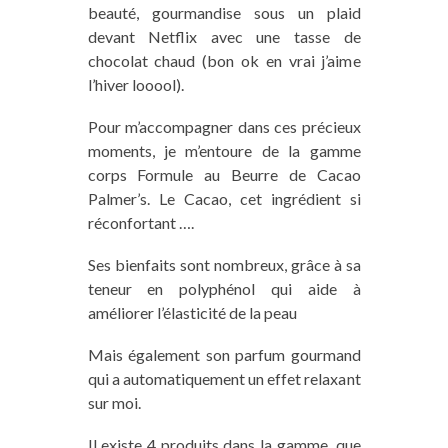
beauté, gourmandise sous un plaid
devant Netflix avec une tasse de
chocolat chaud (bon ok en vrai j’aime
l’hiver looool).
Pour m’accompagner dans ces précieux
moments, je m’entoure de la gamme
corps
Formule
au Beurre de Cacao
Palmer’s. Le Cacao, cet ingrédient si
réconfortant ….
Ses bienfaits sont nombreux, grâce à sa
teneur en polyphénol qui aide à
améliorer l’élasticité de la peau
Mais également son parfum gourmand
qui a automatiquement un effet relaxant
sur moi.
Il existe 4 produits
dans
la gamme, que