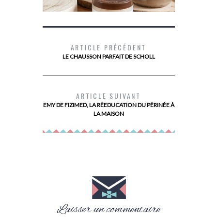
ARTICLE PRÉCÉDENT
LE CHAUSSON PARFAIT DE SCHOLL
LE SECRET D’UN BRONZAGE QUI DURE
MON AVIS
LONGTEMPS AVEC LE NOUVEAU BAUME
ALIMENTAIR
ARTICLE SUIVANT
CORPS À L’HUILE DE COCO DE
PALMER’S
EMY DE FIZIMED, LA RÉEDUCATION DU PÉRINÉE À
LA MAISON
Laisser un commentaire