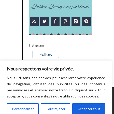
Suivez Swagday partout
Instagram
Follow
There is no media in this feed
Nous respectons votre vie privée.
Nous utilisons des cookies pour améliorer votre expérience
de navigation, diffuser des publicités ou des contenus
personnalisés et analyser notre trafic. En cliquant sur « Tout
accepter », vous consentez à notre utilisation des cookies.
POWERED BY WORDPRESS.
CREATED BY
THEMESINDEP
Personnaliser
Tout rejeter
Accepter tout
RETOUR EN HAUT