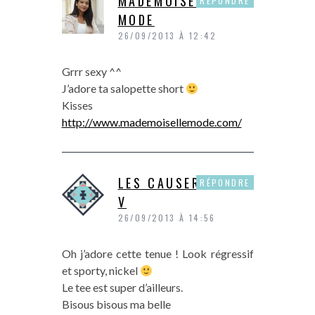
MADEMOISELLE
RÉPONDRE
MODE
26/09/2013 À 12:42
Grrr sexy ^^
J’adore ta salopette short
Kisses
http://www.mademoisellemode.com/
LES CAUSERIES DE
RÉPONDRE
V
26/09/2013 À 14:56
Oh j’adore cette tenue ! Look régressif
et sporty, nickel
Le tee est super d’ailleurs.
Bisous bisous ma belle