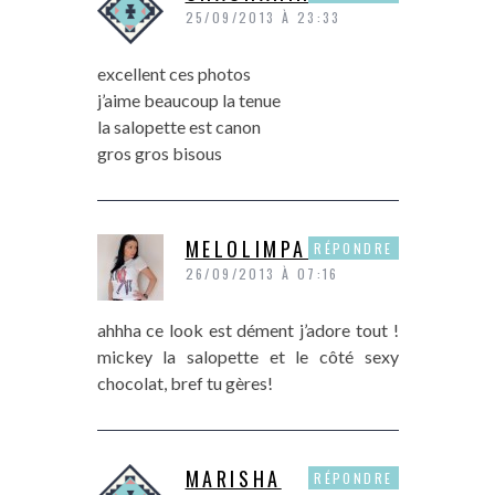
25/09/2013 À 23:33
excellent ces photos
j’aime beaucoup la tenue
la salopette est canon
gros gros bisous
MELOLIMPARFAITE
RÉPONDRE
26/09/2013 À 07:16
ahhha ce look est dément j’adore tout !
mickey la salopette et le côté sexy
chocolat, bref tu gères!
MARISHA
RÉPONDRE