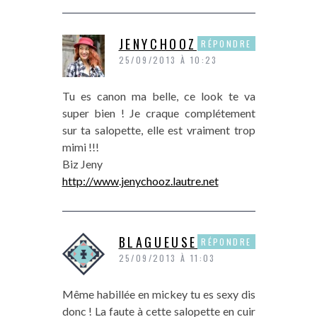
JENYCHOOZ
RÉPONDRE
25/09/2013 À 10:23
Tu es canon ma belle, ce look te va
super bien ! Je craque complétement
sur ta salopette, elle est vraiment trop
mimi !!!
Biz Jeny
http://www.jenychooz.lautre.net
BLAGUEUSEDEMODE
RÉPONDRE
25/09/2013 À 11:03
Même habillée en mickey tu es sexy dis
donc ! La faute à cette salopette en cuir