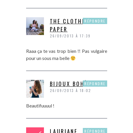
THE CLOTHES
RÉPONDRE
PAPER
26/09/2013 À 17:39
Raaa ça te vas trop bien !! Pas vulgaire
pour un sous ma belle
BIJOUX BOHÈMES
RÉPONDRE
26/09/2013 À 18:02
Beautifuuuul !
LAURIANE
RÉPONDRE