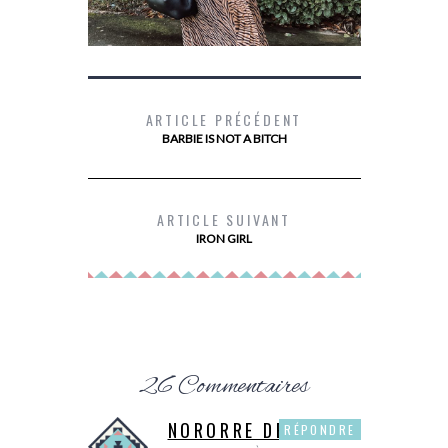
ARTICLE PRÉCÉDENT
BARBIE IS NOT A BITCH
MES BOTTINES SCHOLL
LES 10 TI
LES 
ARTICLE SUIVANT
IRON GIRL
26 Commentaires
NORORRE DE P&P
RÉPONDRE