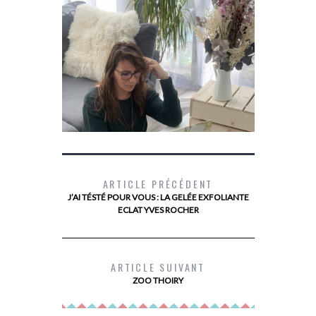
ARTICLE PRÉCÉDENT
J’AI TÉSTÉ POUR VOUS : LA GELÉE EXFOLIANTE
ECLAT YVES ROCHER
DEVENIR PROPRIÉTAIRE AVEC PRIMMÉA
MES
ARTICLE SUIVANT
ZOO THOIRY