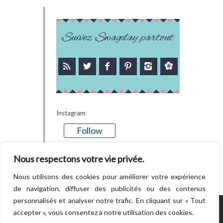
Suivez Swagday partout
Instagram
Follow
There is no media in this feed
Nous respectons votre vie privée.
Nous utilisons des cookies pour améliorer votre expérience
de navigation, diffuser des publicités ou des contenus
personnalisés et analyser notre trafic. En cliquant sur « Tout
accepter », vous consentez à notre utilisation des cookies.
POWERED BY WORDPRESS.
CREATED BY