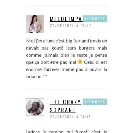
MELOLIMPARFAITE
RÉPONDRE
24/06/2014 À 12:37
Moi j’en ai une c’est big fernand (mais on
n’avait pas gouté leurs burgers mais
comme j’aimais bien le reste je pense
que ça doit etre pas mal
Celui ci est
énorme t’arrives meme pas à ouvrir la
bouche ^^
THE CRAZY
RÉPONDRE
SOPRANE
24/06/2014 À 13:58
j’adore le camion qui fume!! c’est le