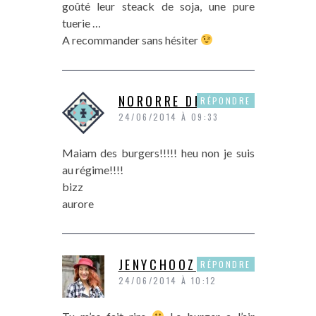
goûté leur steack de soja, une pure
tuerie …
A recommander sans hésiter
NORORRE DE P&P
RÉPONDRE
24/06/2014 À 09:33
Maiam des burgers!!!!! heu non je suis
au régime!!!!
bizz
aurore
JENYCHOOZ
RÉPONDRE
24/06/2014 À 10:12