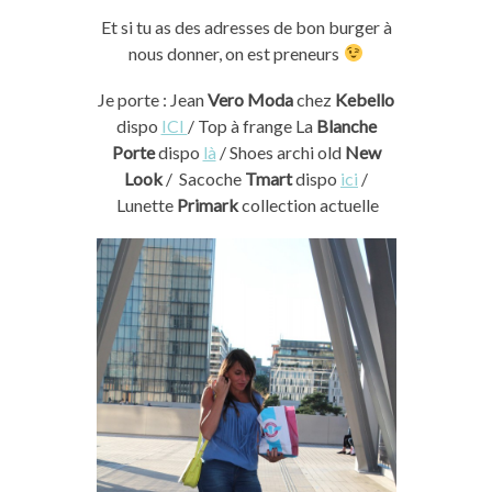
Et si tu as des adresses de bon burger à
nous donner, on est preneurs
Je porte : Jean
Vero Moda
chez
Kebello
dispo
ICI
/ Top à frange La
Blanche
Porte
dispo
là
/ Shoes archi old
New
Look
/ Sacoche
Tmart
dispo
ici
/
Lunette
Primark
collection actuelle