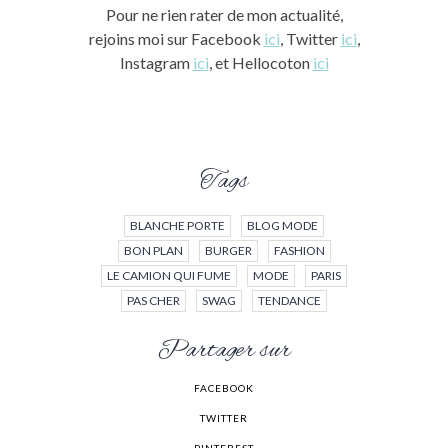
Pour ne rien rater de mon actualité,
rejoins moi sur Facebook
ici
, Twitter
ici
,
Instagram
ici
, et Hellocoton
ici
Tags
BLANCHE PORTE
BLOG MODE
BON PLAN
BURGER
FASHION
LE CAMION QUI FUME
MODE
PARIS
PAS CHER
SWAG
TENDANCE
Partager sur
FACEBOOK
TWITTER
PINTEREST