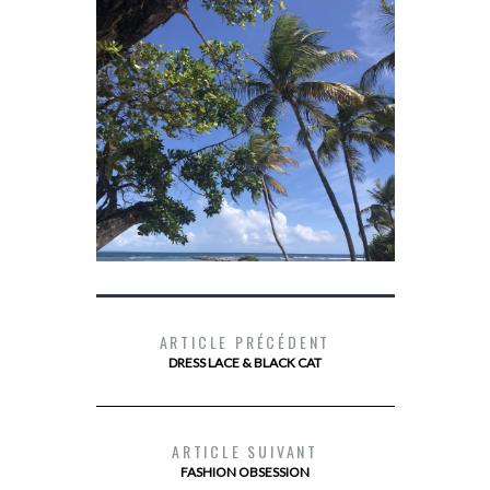
ARTICLE PRÉCÉDENT
DRESS LACE & BLACK CAT
LES 10 TIPS POUR UN VOYAGE DANS
DEVENIR PR
LES ÎLES DE GUADELOUPE
ARTICLE SUIVANT
FASHION OBSESSION