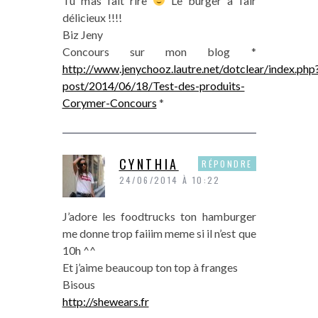
Tu m’as fait rire
Le burger a l’air
délicieux !!!!
Biz Jeny
Concours sur mon blog *
http://www.jenychooz.lautre.net/dotclear/index.php
post/2014/06/18/Test-des-produits-
Corymer-Concours
*
CYNTHIA
RÉPONDRE
24/06/2014 À 10:22
J’adore les foodtrucks ton hamburger
me donne trop faiiim meme si il n’est que
10h ^^
Et j’aime beaucoup ton top à franges
Bisous
http://shewears.fr