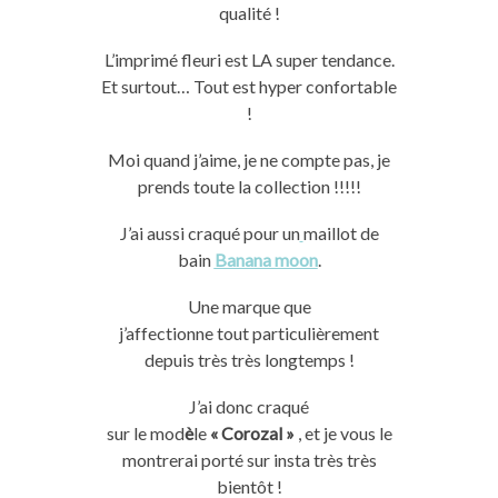
qualité !
L’imprimé fleuri est LA super tendance.
Et surtout… Tout est hyper confortable
!
Moi quand j’aime, je ne compte pas, je
prends toute la collection !!!!!
J’ai aussi craqué pour un
maillot de
bain
Banana moon
.
Une marque que
j’affectionne tout particulièrement
depuis très très longtemps !
J’ai donc craqué
sur le mod
è
le
« Corozal »
, et je vous le
montrerai porté sur insta très très
bientôt !