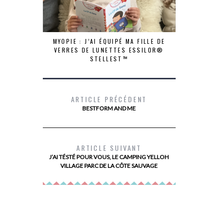
MYOPIE : J’AI ÉQUIPÉ MA FILLE DE
VERRES DE LUNETTES ESSILOR®
STELLEST™
ARTICLE PRÉCÉDENT
BESTFORM AND ME
LES 10 TI
LES 
ARTICLE SUIVANT
J’AI TÉSTÉ POUR VOUS, LE CAMPING YELLOH
VILLAGE PARC DE LA CÔTE SAUVAGE