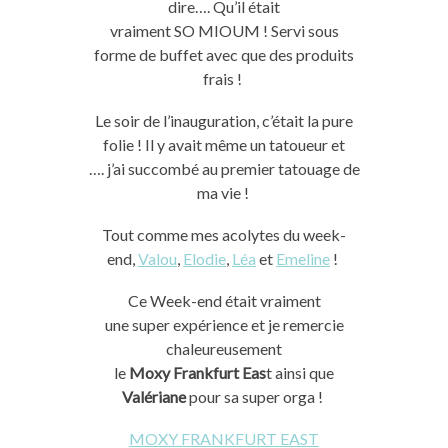
dire….
Qu’il était
vraiment
SO
MIOUM
!
Servi sous
forme de buffet avec que des produits
frais !
Le soir de l’inauguration, c’était la pure
folie !
Il y avait même un tatoueur et
….
j’ai succombé au premier tatouage de
ma vie !
Tout comme
mes
acolytes
du week-
end,
Valou
,
Elodie
,
Léa
et
Emeline
!
Ce Week-end était vraiment
une
super
expérience et je remercie
chaleureusement
le
Moxy
Frankfurt
Eas
t
ainsi que
Valériane
pour sa
super
orga
!
MOXY FRANKFURT EAST