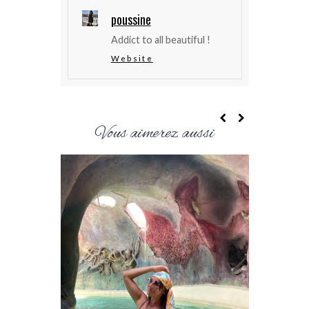
poussine
Addict to all beautiful !
Website
Vous aimerez aussi
MYOPIE : 
VERRES 