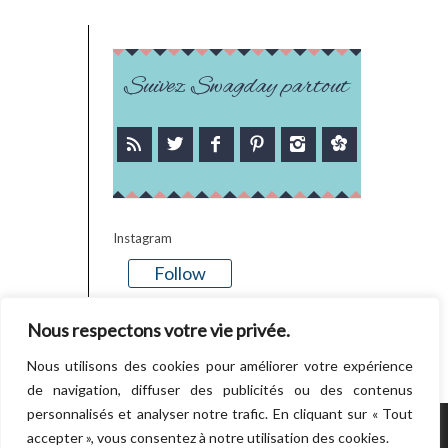
Suivez Swagday partout
Instagram
Follow
There is no media in this feed
Nous respectons votre vie privée.
Nous utilisons des cookies pour améliorer votre expérience
de navigation, diffuser des publicités ou des contenus
personnalisés et analyser notre trafic. En cliquant sur « Tout
accepter », vous consentez à notre utilisation des cookies.
POWERED BY WORDPRESS.
CREATED BY