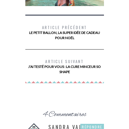
ARTICLE PRÉCÉDENT
LE PETIT BALLON, LA SUPER IDÉE DE CADEAU
POUR NOËL
ON A TESTÉ L’HÔTEL CAP PIRATE EN
FAMILLE !
ARTICLE SUIVANT
J’AI TESTÉ POUR VOUS : LA CURE MINCEUR SO
SHAPE
4 Commentaires
SANDRA VALENTIN
RÉPONDRE