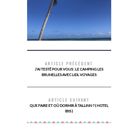
ARTICLE PRÉCÉDENT
J’AI TESTÉ POUR VOUS : LE CAMPING LES
BRUNELLES AVEC LIDL VOYAGES
GUADELOUPE, QUE FAIRE EN GRANDE
WEEK END R
TERRE
ARTICLE SUIVANT
QUE FAIRE ET OÙ DORMIR À TALLINN ? ( HOTEL
IBIS )