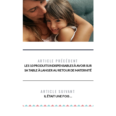
ARTICLE PRÉCÉDENT
LES 10 PRODUITS INDISPENSABLES À AVOIR SUR
SA TABLE À LANGER AU RETOUR DE MATERNITÉ
L’ÉNURÉSIE AVEC DRYNITES
LA BANQUE
LE N
ARTICLE SUIVANT
IL ÉTAIT UNE FOIS …