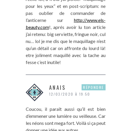
pour les yeux” et en post-scriptum: ne
pas oublier de commander de
l’anticerne sur
http://www.els-
beauty.com
!, aprés avoir lu ton article
j’ai retenu: big serviette, fringue noir, cul
nu… lol je me dis que le maquillage n’est
qu’un détail car on affronte du lourd là!
etre joliment maquillé avec la tache au
fesse c’est inutile!
ANAIS
RÉPONDRE
12/03/2020 À 19:50
Coucou, il paraît aussi qu’il est bien
d’emmener une lumière ou veilleuse. Car
les néons sont mega fort. Voilà si ça peut
donner une idée aux autres