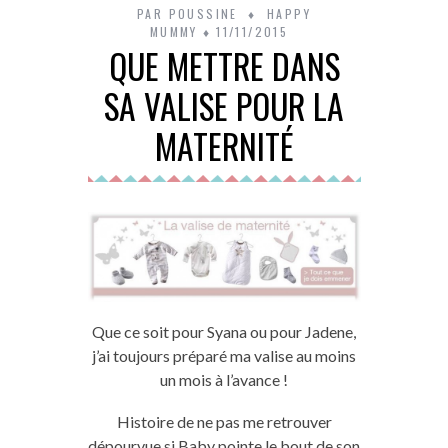
PAR
POUSSINE
HAPPY
MUMMY
11/11/2015
QUE METTRE DANS
SA VALISE POUR LA
MATERNITÉ
Que ce soit pour Syana ou pour Jadene,
j’ai toujours préparé ma valise au moins
un mois à l’avance !
Histoire de ne pas me retrouver
dépourvue si Baby pointe le bout de son