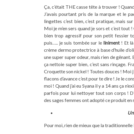
Ça, c’était THE casse tête à trouver ! Quan
J’avais pourtant pris de la marque et le pa
lingettes c’est bien, c’est pratique, mais su
Moi je m’en sers quand je sors et c’est tout !
bien trop agressif pour son petit fessier tou
puis….. je suis tombée sur le
liniment
! Et l
crème dermo protectrice à base d’huile d’oli
une super super odeur, mais rien de gênant. 
ça nettoie super bien, c’est sans rinçage. F
Croquette son nickel ! Toutes douces ! Moi j’
flacons d’avance c’est pour te dire ! Je le co
moi ! Quand j’ai eu Syana il y a 14 ans ça n’
parfois pour lui nettoyer tout son corps ! D
des sages femmes ont adopté ce produit en ma
Un
Pour moi, rien de mieux que la traditionnelle