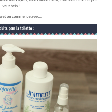
veut hein !
 va et on commence avec…
duits pour la toilette :