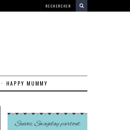
E
HAPPY MUMMY
Suivez Swagday partout