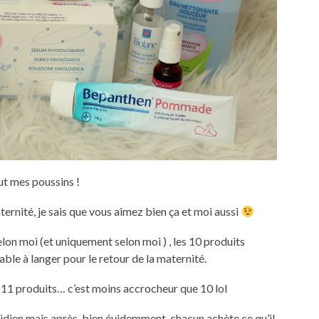
ut mes poussins !
ternité, je sais que vous aimez bien ça et moi aussi
lon moi (et uniquement selon moi ) , les 10 produits
able à langer pour le retour de la maternité.
es 11 produits… c’est moins accrocheur que 10 lol
otidien mais après, bien évidemment, chacun achète ce qu’il