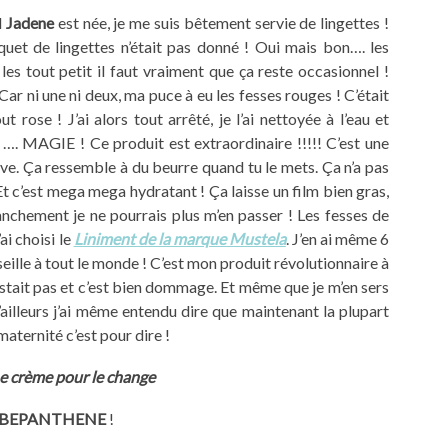
d
Jadene
est née, je me suis bêtement servie de lingettes !
quet de lingettes n’était pas donné ! Oui mais bon…. les
r les tout petit il faut vraiment que ça reste occasionnel !
 Car ni une ni deux, ma puce à eu les fesses rouges ! C’était
t rose ! J’ai alors tout arrêté, je l’ai nettoyée à l’eau et
à …. MAGIE ! Ce produit est extraordinaire !!!!! C’est une
ve. Ça ressemble à du beurre quand tu le mets. Ça n’a pas
Et c’est mega mega hydratant ! Ça laisse un film bien gras,
ranchement je ne pourrais plus m’en passer ! Les fesses de
ai choisi le
Liniment de la marque Mustela
. J’en ai même 6
nseille à tout le monde ! C’est mon produit révolutionnaire à
existait pas et c’est bien dommage. Et même que je m’en sers
’ailleurs j’ai même entendu dire que maintenant la plupart
ternité c’est pour dire !
e crème pour le change
BEPANTHENE
!