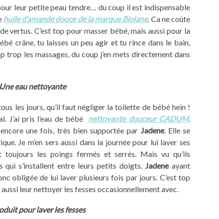
pour leur petite peau tendre… du coup il est indispensable
le
huile d’amande douce de la marque Biolane
. Ca ne coûte
n de vertus. C’est top pour masser bébé, mais aussi pour la
ébé crâne, tu laisses un peu agir et tu rince dans le bain,
p trop les massages, du coup j’en mets directement dans
Une eau nettoyante
us les jours, qu’il faut négliger la toilette de bébé hein !
al. J’ai pris l’eau de bébé
nettoyante douceur CADUM
.
t encore une fois, très bien supportée par
Jadene
. Elle se
ique. Je m’en sers aussi dans la journée pour lui laver ses
 toujours les poings fermés et serrés. Mais vu qu’ils
 qui s’installent entre leurs petits doigts.
Jadene
ayant
nc obligée de lui laver plusieurs fois par jours. C’est top
ut aussi leur nettoyer les fesses occasionnellement avec.
duit pour laver les fesses