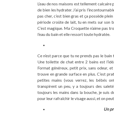
L’eau de nos maisons est tellement calcaire 
de bien les hydrater. J’ai pris l’incontournab
pas cher, c’est bien gras et ça possède plei
période croûte de lait, tu en mets sur son b
C’est magique. Ma Croquette n’aime pas tro
l’eau du bain et elle ressort toute hydratée.
Ce n’est parce que tu ne prends pas le bain to
Une toilette de chat entre 2 bains est l’idé
Format généreux, petit prix, sans odeur, e
trouve en grande surface en plus. C’est prat
petites mains (vous verrez, les bébés ont
transpirent un peu, y a toujours des saletés
toujours les mains dans la bouche, je suis do
pour leur rafraîchir le visage aussi, et on pe
Un pro