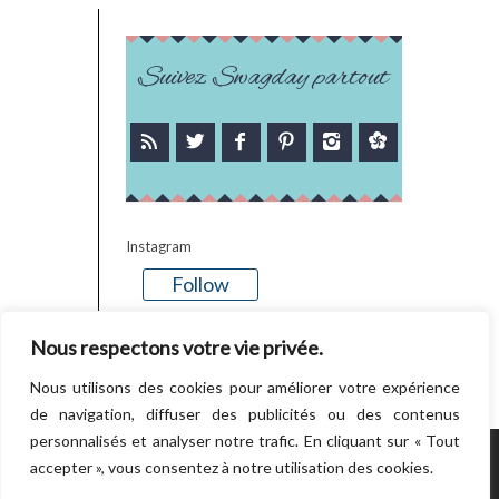
Suivez Swagday partout
Instagram
Follow
There is no media in this feed
Nous respectons votre vie privée.
Nous utilisons des cookies pour améliorer votre expérience
de navigation, diffuser des publicités ou des contenus
personnalisés et analyser notre trafic. En cliquant sur « Tout
accepter », vous consentez à notre utilisation des cookies.
POWERED BY WORDPRESS.
CREATED BY