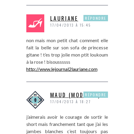
LAURIANE
RÉPONDRE
17/04/2013 À 15:45
non mais mon petit chat comment elle
fait la belle sur son sofa de princesse
gitane ! t’es trop jolie mon ptit loukoum
à la rose ! bisoussssss
http://www.lejournal2lauriane.com
MAUD (MODASSE)
RÉPONDRE
17/04/2013 À 18:27
j’aimerais avoir le courage de sortir le
short mais franchement tant que j’ai les
jambes blanches c’est toujours pas