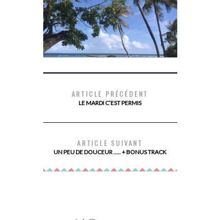
ARTICLE PRÉCÉDENT
LE MARDI C’EST PERMIS
LES 10 TIPS POUR UN VOYAGE DANS
DEVENIR PR
LES ÎLES DE GUADELOUPE
ARTICLE SUIVANT
UN PEU DE DOUCEUR ….. + BONUS TRACK