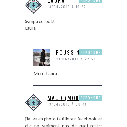
LAURA
RÉPONDRE
18/04/2013 À 19:27
Sympa ce look!
Laura
POUSSINE
RÉPONDRE
21/04/2013 À 22:59
Merci Laura
MAUD (MODASSE)
RÉPONDRE
18/04/2013 À 20:45
j’lai vu en photo ta fille sur facebook. et
elle n’a vraiment pas de quoi rester