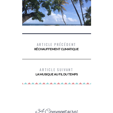
ARTICLE PRÉCÉDENT
RÉCHAUFFEMENT CLIMATIQUE
LES 10 TIPS POUR UN VOYAGE DANS
DEVENIR PR
LES ÎLES DE GUADELOUPE
ARTICLE SUIVANT
LA MUSIQUE AU FIL DU TEMPS
34 Commentaires