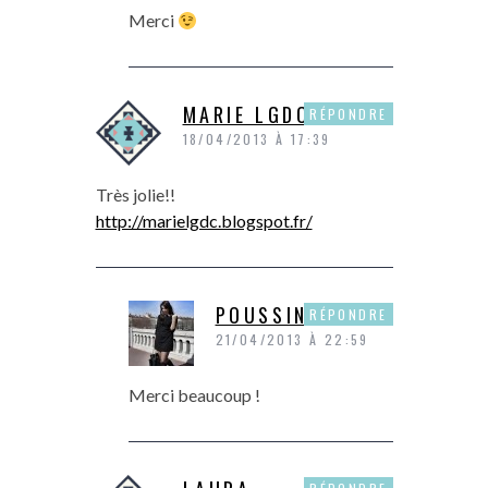
Merci
MARIE LGDC
RÉPONDRE
18/04/2013 À 17:39
Très jolie!!
http://marielgdc.blogspot.fr/
POUSSINE
RÉPONDRE
21/04/2013 À 22:59
Merci beaucoup !