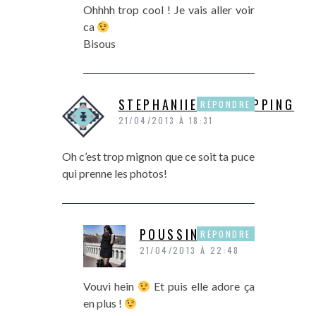
Ohhhh trop cool ! Je vais aller voir
ca
Bisous
STEPHANIIELUVSHOPPING
RÉPONDRE
21/04/2013 À 18:31
Oh c’est trop mignon que ce soit ta puce
qui prenne les photos!
POUSSINE
RÉPONDRE
21/04/2013 À 22:48
Vouvi hein
Et puis elle adore ça
en plus !