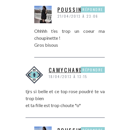
POUSSINE
RÉPONDRE
21/04/2013 À 23:06
Ohhhh t’es trop un coeur ma
choupinette !
Gros bisous
CAMYCHANBLOG
RÉPONDRE
18/04/2013 À 13:15
tjrs si belle et ce top rose poudré te va
trop bien
et ta fille est trop choute *o*