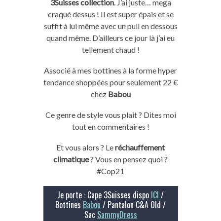
3Suisses collection
. J’ai juste… mega
craqué dessus ! Il est super épais et se
suffit à lui même avec un pull en dessous
quand même. D’ailleurs ce jour là j’ai eu
tellement chaud !
Associé à mes bottines à la forme hyper
tendance shoppées pour seulement 22 €
chez
Babou
Ce genre de style vous plait ? Dites moi
tout en commentaires !
Et vous alors ? Le
réchauffement
climatique
? Vous en pensez quoi ?
#Cop21
Je porte : Cape 3Suisses dispo
ICI
/
Bottines
Babou
/ Pantalon C&A Old /
Sac
SammyDress