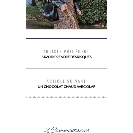
ARTICLE PRÉCÉDENT
SAVOIR PRENDRE DES RISQUES
MES BOTTINES SCHOLL
LES 10 TI
LES 
ARTICLE SUIVANT
UN CHOCOLAT CHAUD AVEC OLAF
2 Commentaires