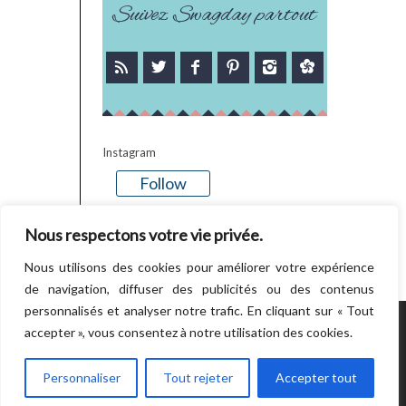
Suivez Swagday partout
Instagram
Follow
There is no media in this feed
Nous respectons votre vie privée.
Nous utilisons des cookies pour améliorer votre expérience
de navigation, diffuser des publicités ou des contenus
personnalisés et analyser notre trafic. En cliquant sur « Tout
accepter », vous consentez à notre utilisation des cookies.
POWERED BY WORDPRESS.
CREATED BY
THEMESINDEP
Personnaliser
Tout rejeter
Accepter tout
RETOUR EN HAUT