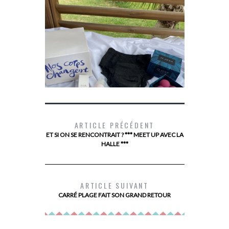
– DERMCL
AC
ARTICLE PRÉCÉDENT
ET SI ON SE RENCONTRAIT ? *** MEET UP AVEC LA
HALLE ***
#PASDAGELIMITE AVEC TENA
ARTICLE SUIVANT
CARRÉ PLAGE FAIT SON GRAND RETOUR