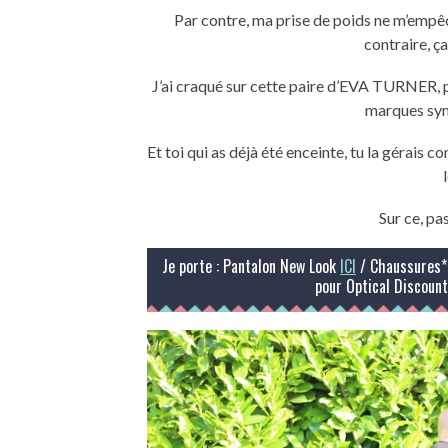
Par contre, ma prise de poids ne m’empêc
contraire, ç
J’ai craqué sur cette paire d’EVA TURNER, p
marques symp
Et toi qui as déjà été enceinte, tu la gérais
Sur ce, pa
Je porte : Pantalon New Look
ICI
/ Chaussures*
pour Optical Discoun