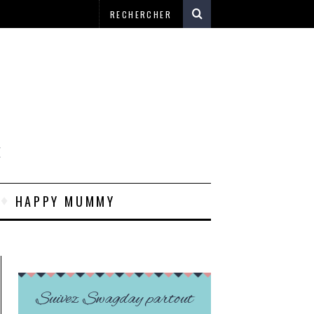
E
HAPPY MUMMY
Suivez Swagday partout