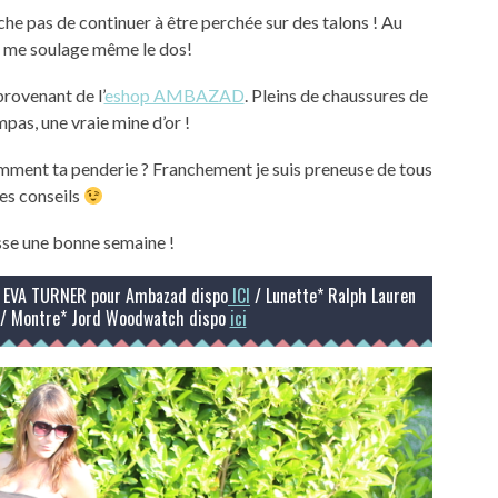
he pas de continuer à être perchée sur des talons ! Au
a me soulage même le dos!
rovenant de l’
eshop AMBAZAD
. Pleins de chaussures de
as, une vraie mine d’or !
 comment ta penderie ? Franchement je suis preneuse de tous
les conseils
sse une bonne semaine !
 EVA TURNER pour Ambazad dispo
ICI
/ Lunette* Ralph Lauren
t/ Montre* Jord Woodwatch dispo
ici