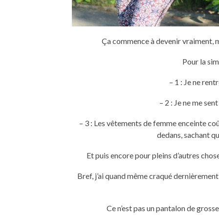
Ça commence à devenir vraiment, ma
Pour la sim
– 1 : Je ne ren
– 2 : Je ne me sen
– 3 : Les vêtements de femme enceinte coûte
dedans, sachant qu
Et puis encore pour pleins d’autres chos
Bref, j’ai quand même craqué dernièrement
Ce n’est pas un pantalon de grossess