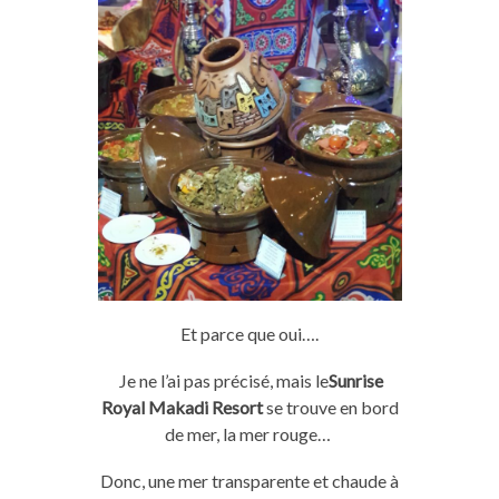
Et parce que oui….
Je ne l’ai pas précisé, mais le
Sunrise
Royal Makadi Resort
se trouve en bord
de
mer
, la
mer
rouge…
Donc, une
mer
transparente et chaude à