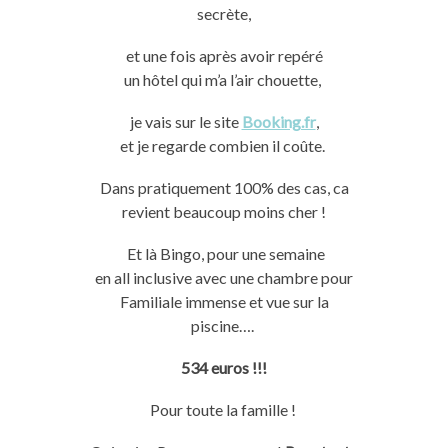
secrète,
et une fois après avoir repéré
un
hôtel
qui m’a l’air
chouette
,
je
vais sur le site
Booking.fr
,
et
je
regarde combien il coûte.
Dans pratiquement
100%
des cas, ca
revient beaucoup moins cher !
Et là Bingo, pour une semaine
en
all
inclusive avec une chambre pour
Familiale immense et vue sur la
piscine….
534 euros !!!
Pour toute la famille !