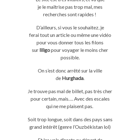
je
le
maîtrise pas trop mal, mes
recherches sont rapides !
D’ailleurs, si vous le souhaitez, je
ferai
tout
un article ou même une vidéo
pour vous donner
tous
les filons
sur
liligo
pour voyager le moins cher
possible.
On s’est donc arrêté sur la ville
de
Hurghada
.
Je trouve
pas
mal
de billet,
pas
très cher
pour certain, mais….
Avec des escales
qui ne me plaisent
pas
.
Soit
trop longue,
soit
dans des pays sans
grand intérêt
(genre l’Ouzbékistan
lol
)
Et les vols directs au départ de