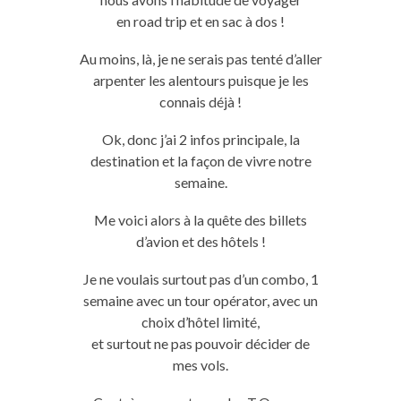
en
road
trip
et en sac à dos !
Au moins, là,
je
ne serais pas tenté
d’aller
arpenter les alentours puisque
je
les
connais déjà !
Ok, donc j’ai 2 infos principale, la
destination et la façon de vivre notre
semaine.
Me voici alors à la quête des billets
d’avion et des hôtels !
Je ne voulais
surtout
pas
d’un combo, 1
semaine avec un tour
opérator
, avec un
choix d’hôtel limité,
et
surtout
ne
pas
pouvoir décider de
mes vols.