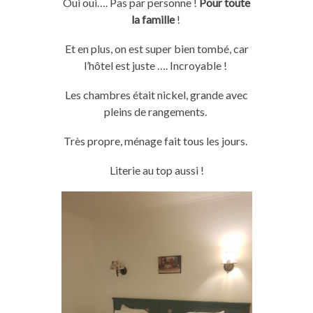
Oui
oui
….
Pas par personne !
Pour toute
la famille
!
Et en plus, on est
super
bien tombé, car
l’hôtel est juste ….
Incroyable !
Les chambres était
nickel
, grande avec
pleins de rangements.
Très propre, ménage fait tous les jours.
Literie au
top
aussi !