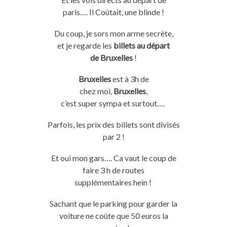
paris….
Il Coûtait, une blinde !
Du coup,
je
sors mon arme secrète,
et
je
regarde les
billets au départ
de
Bruxelles
!
Bruxelles
est à
3h
de
chez
moi,
Bruxelles
,
c’est
super
sympa
et surtout….
Parfois, les prix des billets sont divisés
par 2 !
Et oui mon
gars
….
Ca vaut le coup de
faire 3 h de routes
supplémentaires
hein
!
Sachant que le parking pour garder la
voiture ne coûte que 50 euros la