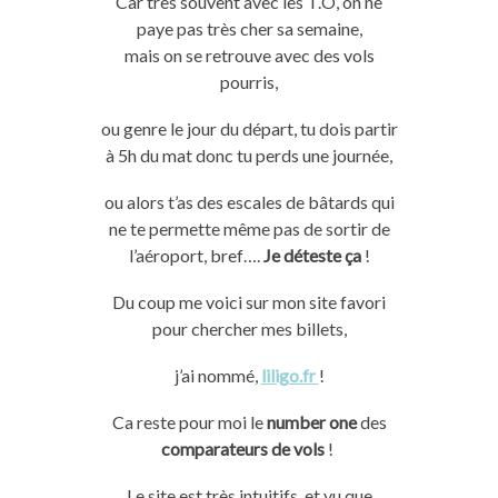
Car
très
souvent avec les
T.O
,
on
ne
paye
pas
très
cher sa semaine,
mais
on
se retrouve avec des vols
pourris,
ou genre le jour du départ, tu dois partir
à
5h
du mat donc tu perds une journée,
ou alors t’as des escales de bâtards qui
ne te permette
même
pas
de sortir de
l’aéroport, bref….
Je déteste ça
!
Du coup me voici sur mon site favori
pour chercher mes billets,
j’ai nommé,
liligo.fr
!
Ca reste pour moi le
number
one
des
comparateurs de vols
!
Le site est très intuitifs, et vu que