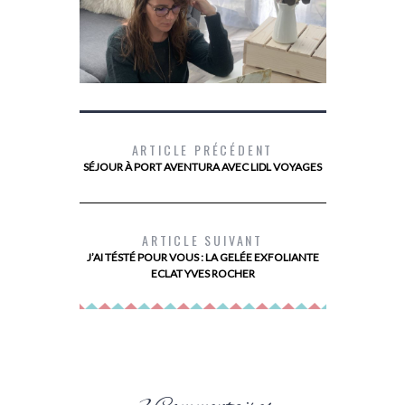
ARTICLE PRÉCÉDENT
SÉJOUR À PORT AVENTURA AVEC LIDL VOYAGES
DEVENIR PROPRIÉTAIRE AVEC PRIMMÉA
MES
ARTICLE SUIVANT
J’AI TÉSTÉ POUR VOUS : LA GELÉE EXFOLIANTE
ECLAT YVES ROCHER