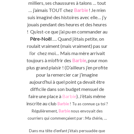
milliers, ses chaussures à talons … tout
… j’aimais TOUT chez
Barbie
! Je m’en
suis imaginé des histoires avec elle… j’y
jouais pendant des heures et des heures
! Qu’est-ce que j’ai pu en commander au
Père-Noël
…. Quand j’étais petite, on
roulait vraiment (mais vraiment) pas sur
l’or chez moi… Mais ma mère arrivait
toujours à m’offrir des
Barbie
, pour mon
plus grand plaisir ! (D’ailleurs j’en profite
pour la remercier car j’imagine
aujourd’hui à quel point ça devait être
difficile dans son budget mensuel de
faire une place à
Barbie
). J’étais même
inscrite au clu
b
Barbie
! Tu as connue ça toi ?
Régulièrement,
Barbie
nous envoyait des
courriers qui commençaient par : Ma chérie, …
Dans ma tête d’enfant j’étais persuadée que