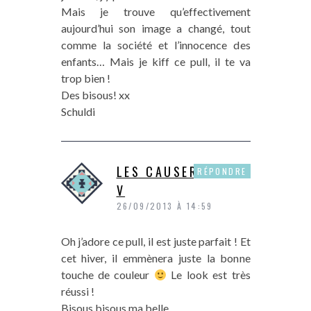
Mais je trouve qu’effectivement
aujourd’hui son image a changé, tout
comme la société et l’innocence des
enfants… Mais je kiff ce pull, il te va
trop bien !
Des bisous! xx
Schuldi
LES CAUSERIES DE
RÉPONDRE
V
26/09/2013 À 14:59
Oh j’adore ce pull, il est juste parfait ! Et
cet hiver, il emmènera juste la bonne
touche de couleur
Le look est très
réussi !
Bisous bisous ma belle