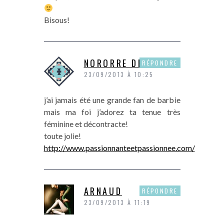
Bisous!
NORORRE DE P&P
RÉPONDRE
23/09/2013 À 10:25
j’ai jamais été une grande fan de barbie
mais ma foi j’adorez ta tenue très
féminine et décontracte!
toute jolie!
http://www.passionnanteetpassionnee.com/
ARNAUD
RÉPONDRE
23/09/2013 À 11:19