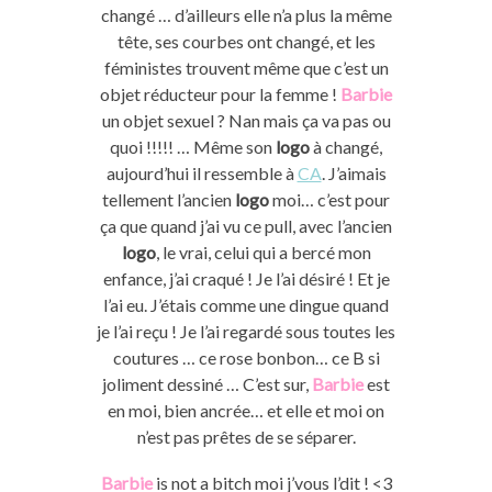
changé … d’ailleurs elle n’a plus la même
tête, ses courbes ont changé, et les
féministes trouvent même que c’est un
objet réducteur pour la femme !
Barbie
un objet sexuel ? Nan mais ça va pas ou
quoi !!!!! … Même son
logo
à changé,
aujourd’hui il ressemble à
CA
. J’aimais
tellement l’ancien
logo
moi… c’est pour
ça que quand j’ai vu ce pull, avec l’ancien
logo
, le vrai, celui qui a bercé mon
enfance, j’ai craqué ! Je l’ai désiré ! Et je
l’ai eu. J’étais comme une dingue quand
je l’ai reçu ! Je l’ai regardé sous toutes les
coutures … ce rose bonbon… ce B si
joliment dessiné … C’est sur,
Barbie
est
en moi, bien ancrée… et elle et moi on
n’est pas prêtes de se séparer.
Barbie
is not a bitch moi j’vous l’dit ! <3