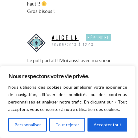
haut !!
Gros bisous !
ALICE LN
RÉPONDRE
30/09/2013 À 12:13
Le pull parfait! Moi aussi avec ma soeur
on a joué au barbie tard… Et je me rapel
tellement de ce logo Juste de le revoir
Nous respectons votre vie privée.
ça me donne des frissons c’est étrange
Nous utilisons des cookies pour améliorer votre expérience
les souvenirs et les sensations que cela
de navigation, diffuser des publicités ou des contenus
procure..
personnalisés et analyser notre trafic. En cliquant sur « Tout
Bises alice Ln
accepter », vous consentez à notre utilisation des cookies.
Personnaliser
Tout rejeter
Accepter tout
MADEMOISELLE
RÉPONDRE