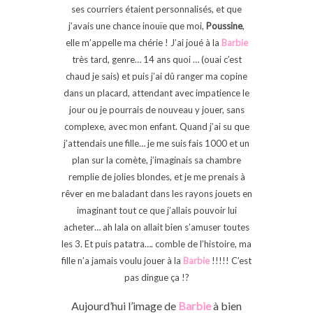
ses courriers étaient personnalisés, et que
j’avais une chance inouïe que moi,
Poussine
,
elle m’appelle ma chérie ! J’ai joué à la
Barbie
très tard, genre… 14 ans quoi … (ouai c’est
chaud je sais) et puis j’ai dû ranger ma copine
dans un placard, attendant avec impatience le
jour ou je pourrais de nouveau y jouer, sans
complexe, avec mon enfant. Quand j’ai su que
j’attendais une fille… je me suis fais 1000 et un
plan sur la comète, j’imaginais sa chambre
remplie de jolies blondes, et je me prenais à
rêver en me baladant dans les rayons jouets en
imaginant tout ce que j’allais pouvoir lui
acheter… ah lala on allait bien s’amuser toutes
les 3. Et puis patatra…. comble de l’histoire, ma
fille n’a jamais voulu jouer à la
Barbie
!!!!! C’est
pas dingue ça !?
Aujourd’hui l’image de
Barbie
à bien