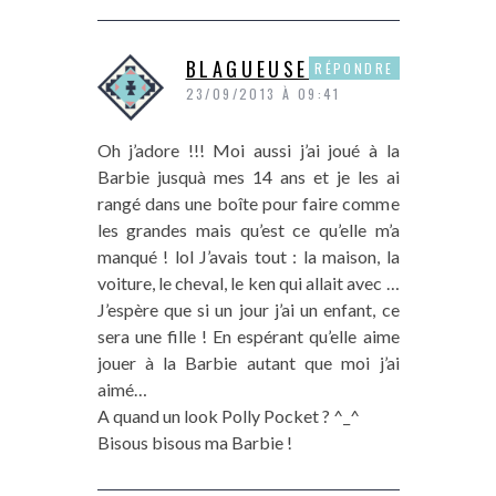
BLAGUEUSEDEMODE
RÉPONDRE
23/09/2013 À 09:41
Oh j’adore !!! Moi aussi j’ai joué à la
Barbie jusquà mes 14 ans et je les ai
rangé dans une boîte pour faire comme
les grandes mais qu’est ce qu’elle m’a
manqué ! lol J’avais tout : la maison, la
voiture, le cheval, le ken qui allait avec …
J’espère que si un jour j’ai un enfant, ce
sera une fille ! En espérant qu’elle aime
jouer à la Barbie autant que moi j’ai
aimé…
A quand un look Polly Pocket ? ^_^
Bisous bisous ma Barbie !