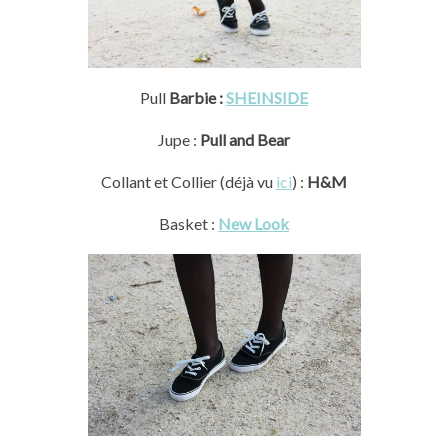
Pull
Barbie :
SHEINSIDE
Jupe :
Pull and Bear
Collant et Collier (déjà vu
ici
) :
H&M
Basket :
New Look