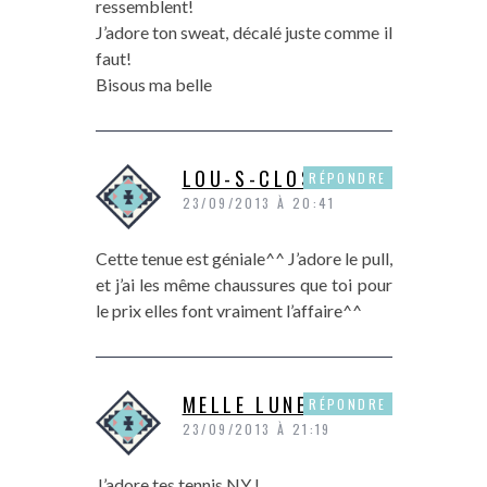
ressemblent!
J’adore ton sweat, décalé juste comme il
faut!
Bisous ma belle
LOU-S-CLOSET
RÉPONDRE
23/09/2013 À 20:41
Cette tenue est géniale^^ J’adore le pull,
et j’ai les même chaussures que toi pour
le prix elles font vraiment l’affaire^^
MELLE LUNETTES
RÉPONDRE
23/09/2013 À 21:19
J’adore tes tennis NY !