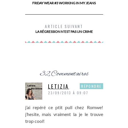
FRIDAY WEAR #3 WORKING IN MY JEANS
DEVENIR PROPRIÉTAIRE AVEC PRIMMÉA
MES
ARTICLE SUIVANT
LA RÉGRESSION N’EST PAS UN CRIME
32 Commentaires
LETIZIA
RÉPONDRE
23/09/2013 À 09:07
j’ai repéré ce ptit pull chez Romwe!
j’hesite, mais vraiment la je le trouve
trop cool!