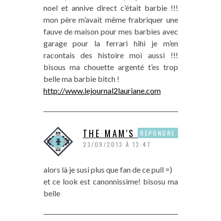
noel et annive direct c’était barbie !!!
mon père m’avait même frabriquer une
fauve de maison pour mes barbies avec
garage pour la ferrari hihi je m’en
racontais des histoire moi aussi !!!
bisous ma chouette argenté t’es trop
belle ma barbie bitch !
http://www.lejournal2lauriane.com
THE MAM'S SHOW
RÉPONDRE
23/09/2013 À 13:47
alors là je susi plus que fan de ce pull =)
et ce look est canonnissime! bisosu ma
belle