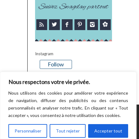
Suivez Swagday partout
Instagram
Follow
There is no media in this feed
Nous respectons votre vie privée.
Nous utilisons des cookies pour améliorer votre expérience
de navigation, diffuser des publicités ou des contenus
personnalisés et analyser notre trafic. En cliquant sur « Tout
accepter », vous consentez à notre utilisation des cookies.
POWERED BY WORDPRESS.
CREATED BY
THEMESINDEP
Personnaliser
Tout rejeter
Accepter tout
RETOUR EN HAUT