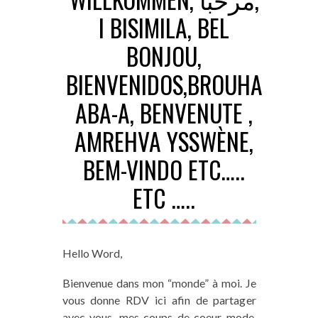
I BISIMILA, BEL
BONJOU,
BIENVENIDOS,BROUHA
ABA-A, BENVENUTE ,
AMREHVA YSSWÈNE,
BEM-VINDO ETC…..
ETC …..
Hello Word,
Bienvenue dans mon “monde” à moi. Je
vous donne RDV ici afin de partager
avec vous, mes coups de coeur mode,