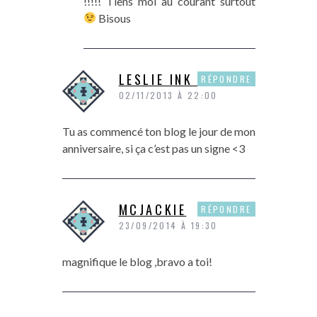
!!!!! Tiens moi au courant surtout
Bisous
LESLIE INK PARIS
RÉPONDRE
02/11/2013 À 22:00
Tu as commencé ton blog le jour de mon
anniversaire, si ça c’est pas un signe <3
MCJACKIE
RÉPONDRE
23/09/2014 À 19:30
magnifique le blog ,bravo a toi!