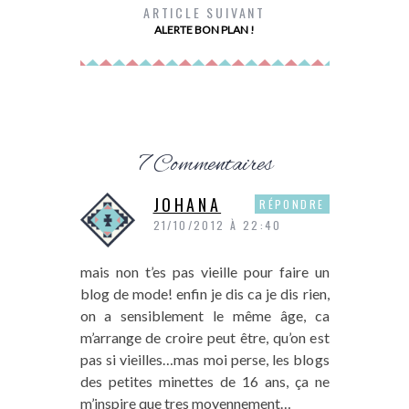
ARTICLE SUIVANT
ALERTE BON PLAN !
#PASD
7 Commentaires
JOHANA
RÉPONDRE
21/10/2012 À 22:40
mais non t’es pas vieille pour faire un
blog de mode! enfin je dis ca je dis rien,
on a sensiblement le même âge, ca
m’arrange de croire peut être, qu’on est
pas si vieilles…mas moi perse, les blogs
des petites minettes de 16 ans, ça ne
m’inspire que tres moyennement…