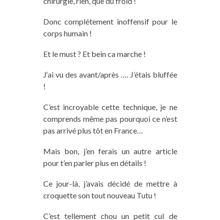
chirurgie, rien, que du froid !
Donc complétement inoffensif pour le
corps humain !
Et le must ?
Et
bein
ca
marche !
J
‘ai vu des
avant/après
….
J’étais bluffée
!
C’est incroyable cette technique, je ne
comprends même pas pourquoi ce n’est
pas arrivé plus tôt en France…
Mais bon, j’en ferais un autre article
pour t’en parler plus en détails !
Ce jour-là, j’avais décidé de mettre à
croquette son tout nouveau Tutu !
C’est tellement
chou
un
petit
cul
de