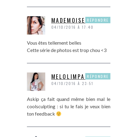
MADEMOISELLEVI
RÉPONDRE
04/10/2016 À 17:40
Vous êtes tellement belles
Cette série de photos est trop chou <3
MELOLIMPARFAITE
RÉPONDRE
04/10/2016 À 23:51
Askip ça fait quand même bien mal le
coolsculpting : si tu le fais je veux bien
ton feedback