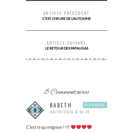
ARTICLE PRÉCÉDENT
C’EST L’HEURE DE L’AUTOMNE
DEVENIR PROPRIÉTAIRE AVEC PRIMMÉA
LES 10 TI
LES 
ARTICLE SUIVANT
LE RETOUR DES PATAUGAS
8 Commentaires
BABETH
RÉPONDRE
04/10/2016 À 16:19
C’est trop mignon ! !!!